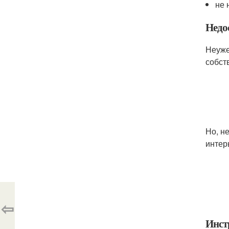
не 
Недо
Неуже
собст
Но, н
интер
⇦
Инст