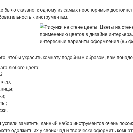
же было сказано, к одному из самых неоспоримых достоинст
бовательность к инструментам.
ого, чтобы украсить комнату подобным образом, вам понадо
ага любого цвета;
й;
плер;
жницы;
ки;
ты;
ски.
ы успели заметить, данный набор инструментов очень похож 
жете одолжить их у своих чад и творчески оформить комнату