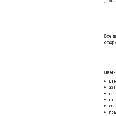
данно
Всегд
оформ
Цветы
цве
за 
не 
с п
спо
пра