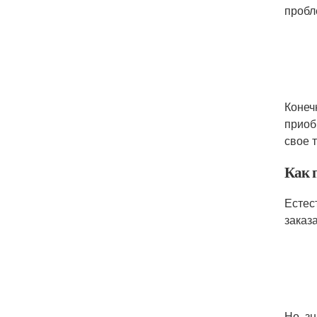
пробл
Конеч
приоб
свое 
Как 
Естес
заказ
Но, з