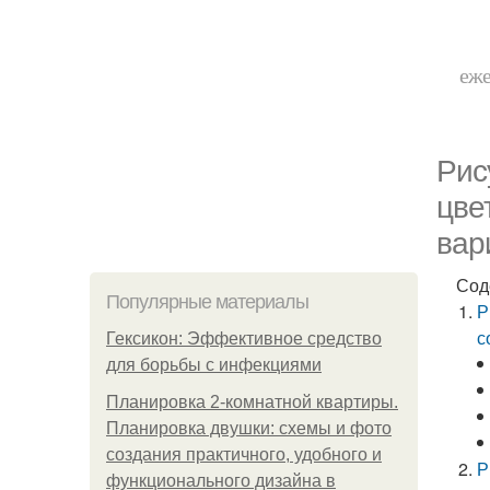
еже
Рис
цве
вар
Сод
Популярные материалы
Р
с
Гексикон: Эффективное средство
для борьбы с инфекциями
Планировка 2-комнатной квартиры.
Планировка двушки: схемы и фото
создания практичного, удобного и
Р
функционального дизайна в