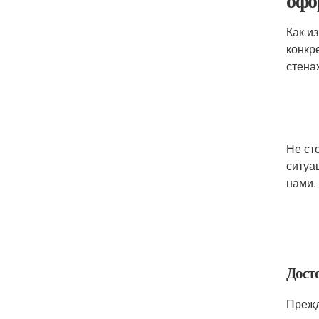
офо
Как и
конкр
стена
Не ст
ситуа
нами.
Дост
Прежд