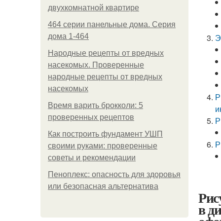
двухкомнатной квартире
464 серии панельные дома. Серия
дома 1-464
Э
Народные рецепты от вредных
насекомых. Проверенные
народные рецепты от вредных
насекомых
Р
Время варить брокколи: 5
и
проверенных рецептов
Р
Как построить фундамент УШП
Р
своими руками: проверенные
советы и рекомендации
Пеноплекс: опасность для здоровья
или безопасная альтернатива
Рис
в д