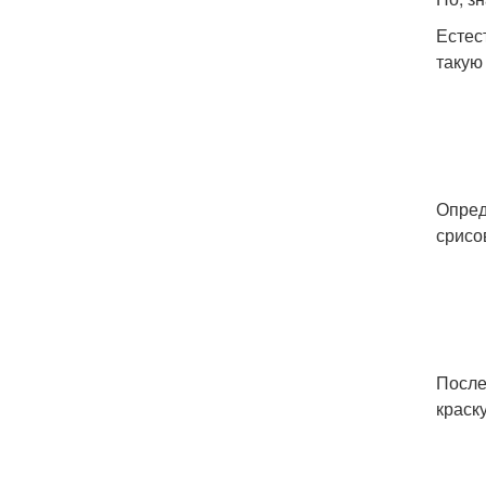
Естес
такую
Опред
срисо
После
краску