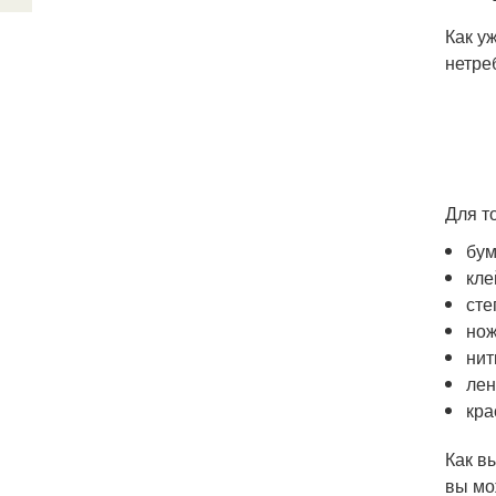
Как у
нетре
Для т
бум
кле
сте
но
нит
лен
кра
Как в
вы мо