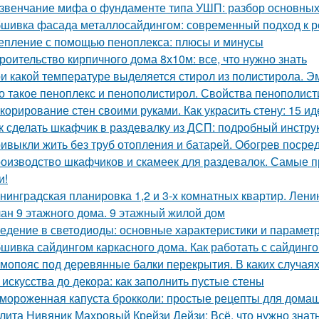
звенчание мифа о фундаменте типа УШП: разбор основных
шивка фасада металлосайдингом: современный подход к ре
епление с помощью пеноплекса: плюсы и минусы
роительство кирпичного дома 8х10м: все, что нужно знать
и какой температуре выделяется стирол из полистирола. Эм
о такое пеноплекс и пенополистирол. Свойства пенополис
корирование стен своими руками. Как украсить стену: 15 ид
к сделать шкафчик в раздевалку из ДСП: подробный инстру
ивыкли жить без труб отопления и батарей. Обогрев посре
оизводство шкафчиков и скамеек для раздевалок. Самые 
и!
нинградская планировка 1,2 и 3-х комнатных квартир. Лени
ан 9 этажного дома. 9 этажный жилой дом
едение в светодиоды: основные характеристики и парамет
шивка сайдингом каркасного дома. Как работать с сайдинг
мопояс под деревянные балки перекрытия. В каких случая
 искусства до декора: как заполнить пустые стены
мороженная капуста брокколи: простые рецепты для дома
лита Нивяник Махровый Крейзи Дейзи: Всё, что нужно знать