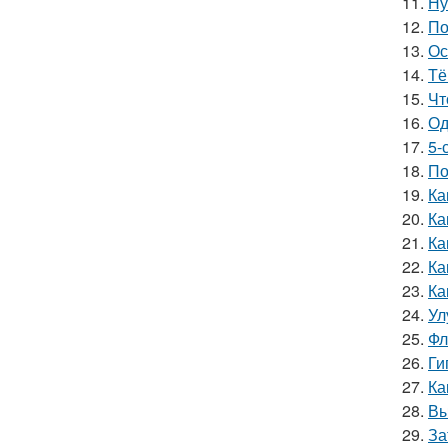
11.
Ну
12.
По
13.
Ос
14.
Тё
15.
Чт
16.
Од
17.
5-
18.
По
19.
Ка
20.
Ка
21.
Ка
22.
Ка
23.
Ка
24.
Ул
25.
Фл
26.
Ги
27.
Ка
28.
Вы
29.
За