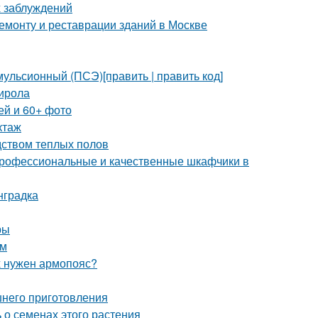
 заблуждений
монту и реставрации зданий в Москве
ульсионный (ПСЭ)[править | править код]
тирола
ей и 60+ фото
ктаж
дством теплых полов
профессиональные и качественные шкафчики в
нградка
ры
ом
х нужен армопояс?
шнего приготовления
 о семенах этого растения