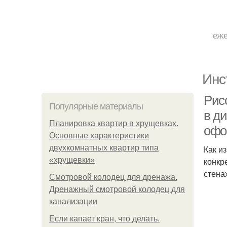
еже
Инс
Рис
Популярные материалы
в д
Планировка квартир в хрущевках.
офо
Основные характеристики
двухкомнатных квартир типа
Как и
«хрущевки»
конкр
стена
Смотровой колодец для дренажа.
Дренажный смотровой колодец для
канализации
Если капает кран, что делать.