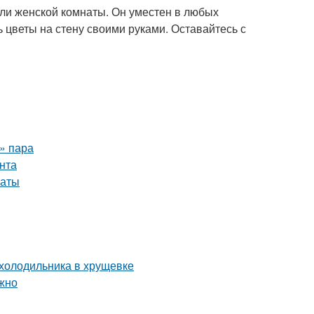
 или женской комнаты. Он уместен в любых
ь цветы на стену своими руками. Оставайтесь с
о» пара
нта
наты
 холодильника в хрущевке
ожно