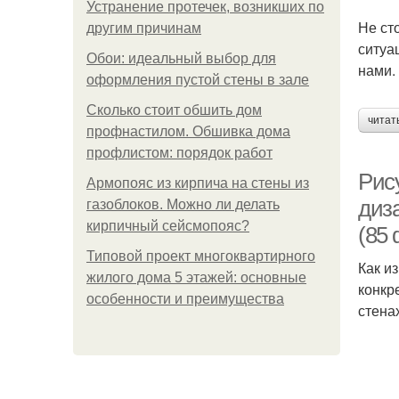
Устранение протечек, возникших по
Не ст
другим причинам
ситуа
Обои: идеальный выбор для
нами.
оформления пустой стены в зале
Сколько стоит обшить дом
читат
профнастилом. Обшивка дома
профлистом: порядок работ
Рис
Армопояс из кирпича на стены из
диз
газоблоков. Можно ли делать
кирпичный сейсмопояс?
(85 
Типовой проект многоквартирного
Как и
жилого дома 5 этажей: основные
конкр
особенности и преимущества
стена