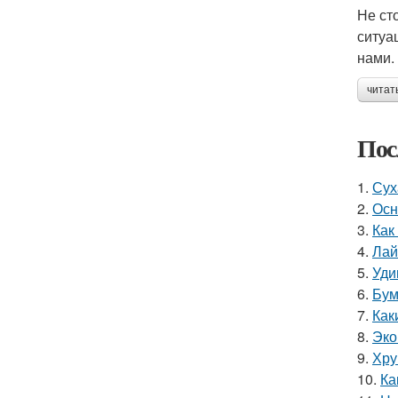
Не ст
ситуа
нами.
читат
Пос
1.
Сух
2.
Осн
3.
Как
4.
Лай
5.
Уди
6.
Бум
7.
Как
8.
Эко
9.
Хру
10.
Ка