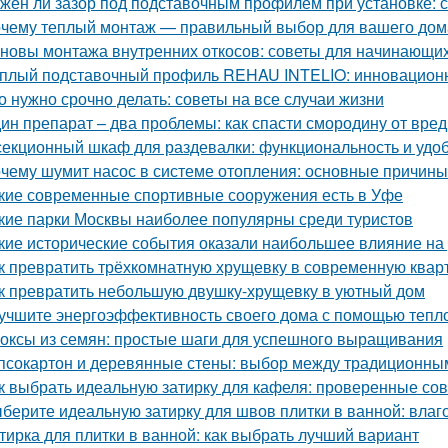
жен ли зазор под подставочным профилем при установке: 
чему теплый монтаж — правильный выбор для вашего дом
новы монтажа внутренних откосов: советы для начинающи
плый подставочный профиль REHAU INTELIO: инновацион
о нужно срочно делать: советы на все случаи жизни
ин препарат – два проблемы: как спасти смородину от вре
секционный шкаф для раздевалки: функциональность и удо
чему шумит насос в системе отопления: основные причин
кие современные спортивные сооружения есть в Уфе
кие парки Москвы наиболее популярны среди туристов
кие исторические события оказали наибольшее влияние на
к превратить трёхкомнатную хрущевку в современную квар
к превратить небольшую двушку-хрущевку в уютный дом
учшите энергоэффективность своего дома с помощью тепл
оксы из семян: простые шаги для успешного выращивания
псокартон и деревянные стены: выбор между традиционн
к выбрать идеальную затирку для кафеля: проверенные со
берите идеальную затирку для швов плитки в ванной: влаго
тирка для плитки в ванной: как выбрать лучший вариант