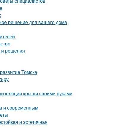
советы специалистов
а
х
ное решение для вашего дома
дителей
бство
ы и решения
 развитие Томска
тиру
оизоляции крыши своими руками
ым и современным
веты
стойкая и эстетичная