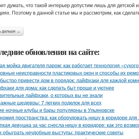
оит думать, что такой интерьер допустим лишь для детской
циях. Поэтому в данной статье мы и рассмотрим, как сделат
ь дальше →
ледние обновления на сайте:
ая мойка двигателя паром: как работает технология «сухог
овные неисправности пластиковых окон и способы их ремо
 быстро привести дом в порядок: лайфхаки для каждой ком
фхаки для дома: как сделать быт проще и уютнее
вительные лайфхаки, о которых вы не знали
ажные шедевры: 7 легких поделок для всех
ие ночные клубы и бары популярны в Ульяновске
номия пространства: как оборудовать нишу в коридоре для
пкая девушка за час снесла нишу в коридоре: как это возм
к обыграть неудобные выступы: практические советы