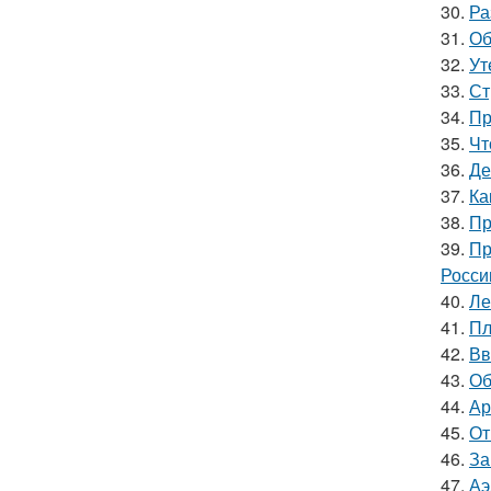
30.
Ра
31.
Об
32.
Ут
33.
Ст
34.
Пр
35.
Чт
36.
Де
37.
Ка
38.
Пр
39.
Пр
Росси
40.
Ле
41.
Пл
42.
Вв
43.
Об
44.
Ар
45.
От
46.
За
47.
Аэ