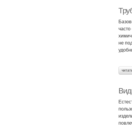
Тру
Базов
часто
химич
не по
удобн
читат
Вид
Естес
польз
издел
повле