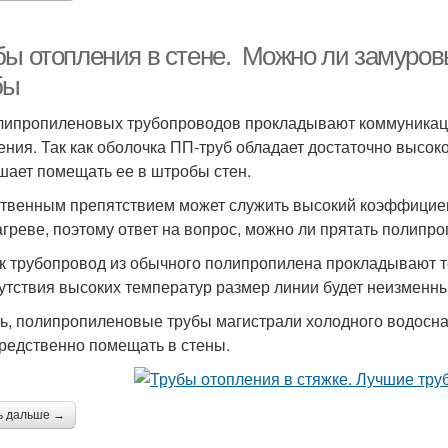
бы отопления в стене. Можно ли замуров
бы
липропиленовых трубопроводов прокладывают коммуникаци
ения. Так как оболочка ПП-труб обладает достаточно высок
шает помещать ее в штробы стен.
твенным препятствием может служить высокий коэффициен
агреве, поэтому ответ на вопрос, можно ли прятать полипро
ак трубопровод из обычного полипропилена прокладывают т
сутствия высоких температур размер линии будет неизменн
ть, полипропиленовые трубы магистрали холодного водосн
редственно помещать в стены.
ь дальше →