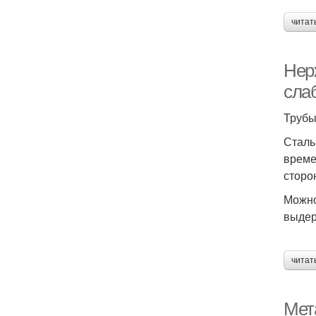
читат
Нер
сла
Трубы
Сталь
време
сторо
Можно
выдер
читат
Мет