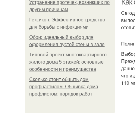
Как 
Устранение протечек, возникших по
другим причинам
Сегод
выпол
Гексикон: Эффективное средство
отопи
для борьбы с инфекциями
Обои: идеальный выбор для
Полип
оформления пустой стены в зале
Выбор
Типовой проект многоквартирного
Прежд
жилого дома 5 этажей: основные
данно
особенности и преимущества
что и
Сколько стоит обшить дом
110 м
профнастилом. Обшивка дома
профлистом: порядок работ