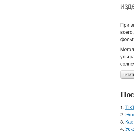
изд
При в
всего
фольг
Метал
ультр
солне
читат
Пос
1.
Tik
2.
Эфф
3.
Как
4.
Уск