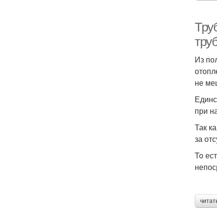
Тру
тру
Из по
отопл
не ме
Единс
при н
Так к
за от
To ес
непос
читат