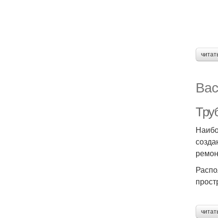
читат
Вас
Тру
Наибо
созда
ремон
Распо
прост
читат