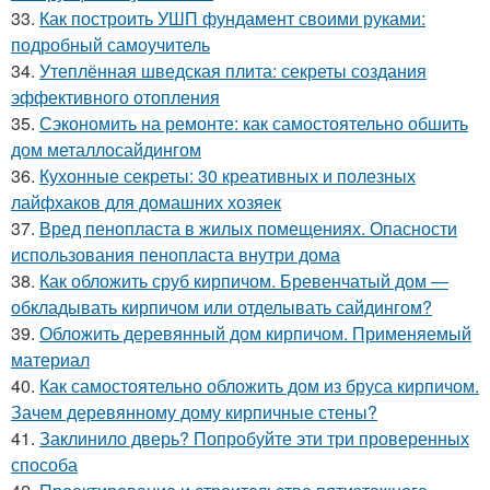
33.
Как построить УШП фундамент своими руками:
подробный самоучитель
34.
Утеплённая шведская плита: секреты создания
эффективного отопления
35.
Сэкономить на ремонте: как самостоятельно обшить
дом металлосайдингом
36.
Кухонные секреты: 30 креативных и полезных
лайфхаков для домашних хозяек
37.
Вред пенопласта в жилых помещениях. Опасности
использования пенопласта внутри дома
38.
Как обложить сруб кирпичом. Бревенчатый дом —
обкладывать кирпичом или отделывать сайдингом?
39.
Обложить деревянный дом кирпичом. Применяемый
материал
40.
Как самостоятельно обложить дом из бруса кирпичом.
Зачем деревянному дому кирпичные стены?
41.
Заклинило дверь? Попробуйте эти три проверенных
способа