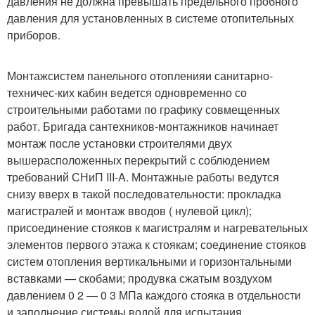
давления не должна превышать предельного пробного
давления для установленных в системе отопительных
приборов.
Монтаж
систем панельного отопления
и санитарно-
техничес-ких кабин ведется одновременно со
строительными работами по графику совмещенных
работ. Бригада сантехников-монтажников начинает
монтаж после установки строителями двух
вышерасположенных перекрытий с соблюдением
требований СНиП III-A. Монтажные работы ведутся
снизу вверх в такой последовательности: прокладка
магистралей и монтаж вводов ( нулевой цикл);
присоединение стояков к магистралям и нагревательных
элементов первого этажа к стоякам; соединение стояков
систем отопления вертикальными и горизонтальными
вставками — скобами; продувка сжатым воздухом
давлением 0 2 — 0 3 МПа каждого стояка в отдельности
и заполнение системы водой для испытания.