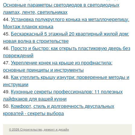
Основные параметры светодиодов в светодиодных
лампах, ленте, светильниках
44.
Установка полукруглого конька на металлочерепицу.
Монтаж планок конька
45.
Бескаркасный 5 этажный 20 квартирный жилой дом:
новая волна в строительстве
46.
Просто и быстро: как открыть пластиковую дверь без
повреждений
47.
Укрепление конек на крыше из профнастила:
основные принципы и инструменты
48.
Как утеплить крышу изнутри: проверенные методы и
инструкции
49.
Кухонные секреты профессионалов: 11 полезных
лайфхаков для вашей кухни
50.
Комфорт, стиль и долговечность двуспальных
кроватей - секреты выбора
© 2026 Строительство, ремонт и дизайн