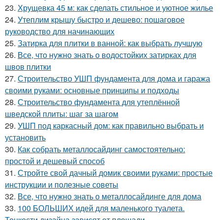
23.
Хрущевка 45 м: как сделать стильное и уютное жилье
24.
Утеплим крышу быстро и дешево: пошаговое
руководство для начинающих
25.
Затирка для плитки в ванной: как выбрать лучшую
26.
Все, что нужно знать о водостойких затирках для
швов плитки
27.
Строительство УШП фундамента для дома и гаража
своими руками: основные принципы и подходы
28.
Строительство фундамента для утеплённой
шведской плиты: шаг за шагом
29.
УШП под каркасный дом: как правильно выбрать и
установить
30.
Как собрать металлосайдинг самостоятельно:
простой и дешевый способ
31.
Стройте свой дачный домик своими руками: простые
инструкции и полезные советы
32.
Все, что нужно знать о металлосайдинге для дома
33.
100 БОЛЬШИХ идей для маленького туалета.
Тонкости дизайна зависят от площади