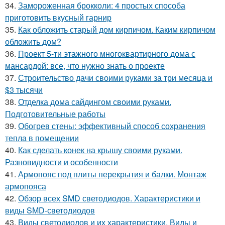
34.
Замороженная брокколи: 4 простых способа
приготовить вкусный гарнир
35.
Как обложить старый дом кирпичом. Каким кирпичом
обложить дом?
36.
Проект 5-ти этажного многоквартирного дома с
мансардой: все, что нужно знать о проекте
37.
Строительство дачи своими руками за три месяца и
$3 тысячи
38.
Отделка дома сайдингом своими руками.
Подготовительные работы
39.
Обогрев стены: эффективный способ сохранения
тепла в помещении
40.
Как сделать конек на крышу своими руками.
Разновидности и особенности
41.
Армопояс под плиты перекрытия и балки. Монтаж
армопояса
42.
Обзор всех SMD светодиодов. Характеристики и
виды SMD-светодиодов
43.
Виды светодиодов и их характеристики. Виды и