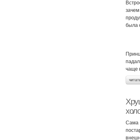
Встро
зачем
проду
была 
Принц
падал
чаще 
читат
Хру
хол
Сама 
поста
внешн