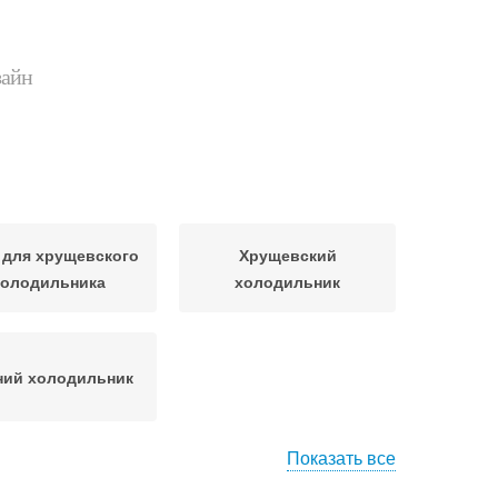
зайн
 для хрущевского
Хрущевский
холодильника
холодильник
ний холодильник
Показать все