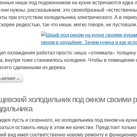
енные ниши под подоконником на кухне встречаются едва ли 
 они нужны, рассказываем: это своеобразный «естественны
кты при отсутствии холодильника электрического. А в перио
скорее редкостью, так что ниши, мягко говоря, не пустовали
ип охлаждения работал просто: ниша «отнимала» толщину с
а, внутри тоже становилось холоднее. Чтобы в помещении 
всего сделанными из дерева.
ь дальше →
щевский холодильник под окном своими 
одильника
идея пусть и сезонного, но холодильника под окном на кух
раться оставить нишу в этом же качестве. Предстоит только
ий вид имел соответственно новому ремонту и функциони