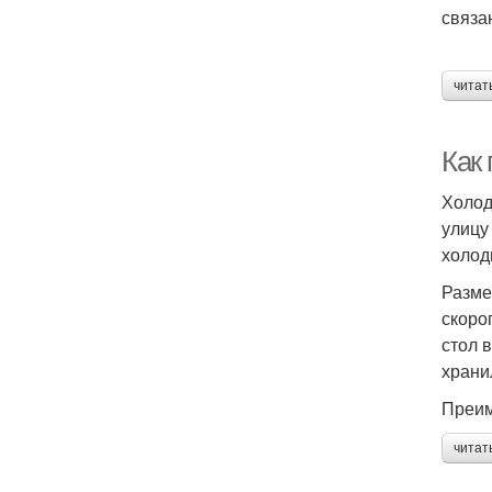
связа
читат
Как
Холод
улицу
холод
Разме
скоро
стол 
храни
Преим
читат