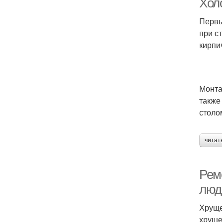
Хол
Первы
при с
кирпи
Монта
также
столо
читат
Рем
люд
Хруще
хруще