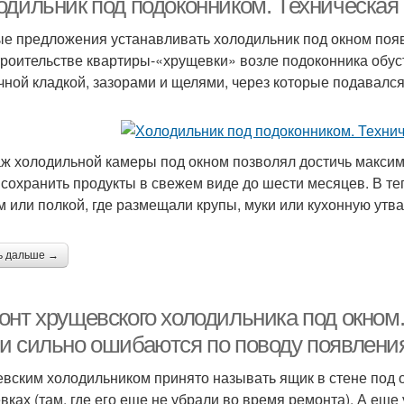
одильник под подоконником. Техническая
е предложения устанавливать холодильник под окном появи
троительстве квартиры-«хрущевки» возле подоконника обу
чной кладкой, зазорами и щелями, через которые подавался
ж холодильной камеры под окном позволял достичь максима
 сохранить продукты в свежем виде до шести месяцев. В т
м или полкой, где размещали крупы, муки или кухонную утва
ь дальше →
онт хрущевского холодильника под окном
и сильно ошибаются по поводу появлени
вским холодильником принято называть ящик в стене под о
вках (там, где его еще не убрали во время ремонта). А еще у