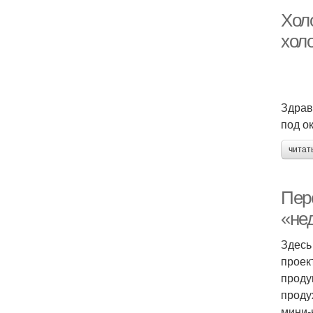
Хол
холо
Здравс
под о
читат
Пер
«не
Здесь
проек
проду
проду
мини-