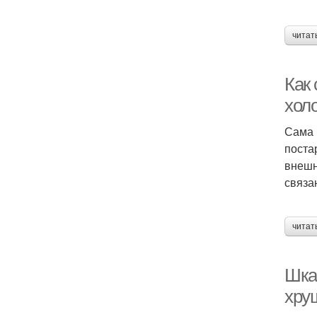
читат
Как
хол
Сама 
поста
внешн
связа
читат
Шка
хру