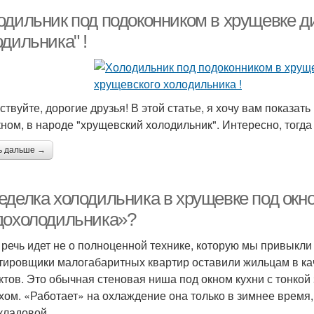
одильник под подоконником в хрущевке д
дильника" !
твуйте, дорогие друзья! В этой статье, я хочу вам показать
кном, в народе "хрущевский холодильник". Интересно, тогда
ь дальше →
еделка холодильника в хрущевке под окно
дохолодильника»?
 речь идет не о полноценной технике, которую мы привыкли
тировщики малогабаритных квартир оставили жильцам в кач
ктов. Это обычная стеновая ниша под окном кухни с тонкой
хом. «Работает» на охлаждение она только в зимнее время,
кладовой.