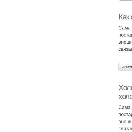
Как
Сама 
поста
внешн
связа
читат
Хол
хол
Сама 
поста
внешн
связа