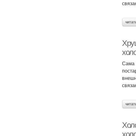
связа
читат
Хру
хол
Сама 
поста
внешн
связа
читат
Хол
холо