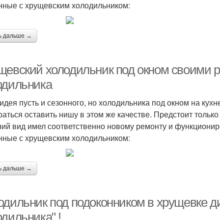
нные с хрущевским холодильником:
ь дальше →
щевский холодильник под окном своими 
одильника
идея пусть и сезонного, но холодильника под окном на кух
раться оставить нишу в этом же качестве. Предстоит только
ий вид имел соответственно новому ремонту и функциони
нные с хрущевским холодильником:
ь дальше →
одильник под подоконником в хрущевке д
дильника" !