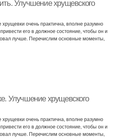
абочей зоной
лить. Улучшение хрущевского
не хрущевки очень практична, вполне разумно
Двери на хрущевский
дильник под окно
 привести его в должное состояние, чтобы он и
холодильник
ровал лучше. Перечислим основные моменты,
рый холодильник
Сезонный холодильник
ке. Улучшение хрущевского
не хрущевки очень практична, вполне разумно
 привести его в должное состояние, чтобы он и
ровал лучше. Перечислим основные моменты,