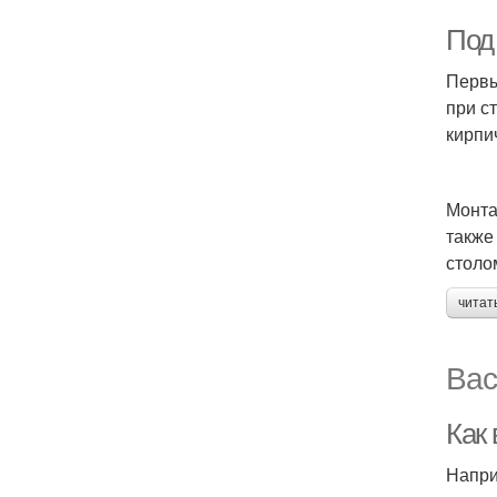
Под
Первы
при с
кирпи
Монта
также
столо
читат
Вас
Как
Напри