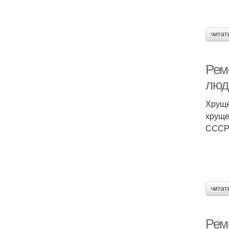
читат
Рем
люд
Хруще
хруще
СССР 
читат
Рем