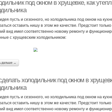
подоконником
холодильник
р
одильник под окном в хрущевке, как утеп
одильника
идея пусть и сезонного, но холодильника под окном на кух
Холодильник на
Холодильник в
Холо
раться оставить нишу в этом же качестве. Предстоит только
тумбочке
хрущевке
ий вид имел соответственно новому ремонту и функциони
нные с хрущевским холодильником:
Полноценный
Холодильник на кухне
Ста
холодильник
ь дальше →
ичный холодильник
 сделать холодильник под окном в хрущев
одильника
идея пусть и сезонного, но холодильника под окном на кух
раться оставить нишу в этом же качестве. Предстоит только
ий вид имел соответственно новому ремонту и функциони