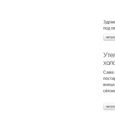
Здравс
под о
читат
Уте
хол
Сама 
поста
внешн
связа
читат