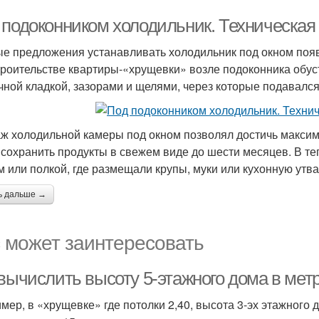
 подоконником холодильник. Техническая
е предложения устанавливать холодильник под окном появи
троительстве квартиры-«хрущевки» возле подоконника обу
чной кладкой, зазорами и щелями, через которые подавался
ж холодильной камеры под окном позволял достичь максима
 сохранить продукты в свежем виде до шести месяцев. В т
м или полкой, где размещали крупы, муки или кухонную утва
ь дальше →
 может заинтересовать
 вычислить высоту 5-этажного дома в мет
мер, в «хрущевке» где потолки 2,40, высота 3-эх этажного 