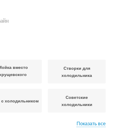
зайн
Мойка вместо
Створки для
хрущевского
холодильника
холодильника
Советские
 с холодильником
холодильники
Показать все
лодильник под
Холодильник в углу