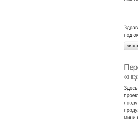
Здравс
под о
читат
Пер
«не
Здесь
проек
проду
проду
мини-