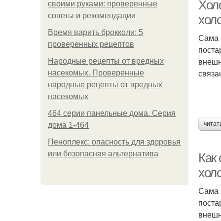
Хол
своими руками: проверенные
советы и рекомендации
хол
Время варить брокколи: 5
Сама 
проверенных рецептов
поста
внешн
Народные рецепты от вредных
связа
насекомых. Проверенные
народные рецепты от вредных
насекомых
464 серии панельные дома. Серия
читат
дома 1-464
Ул
Пеноплекс: опасность для здоровья
или безопасная альтернатива
Как
хол
Сама 
поста
внешн