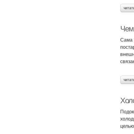
читат
Чем
Сама 
поста
внешн
связа
читат
Хол
Подок
холод
целью