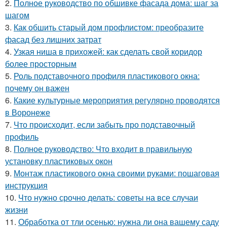
2.
Полное руководство по обшивке фасада дома: шаг за
шагом
3.
Как обшить старый дом профлистом: преобразите
фасад без лишних затрат
4.
Узкая ниша в прихожей: как сделать свой коридор
более просторным
5.
Роль подставочного профиля пластикового окна:
почему он важен
6.
Какие культурные мероприятия регулярно проводятся
в Воронеже
7.
Что происходит, если забыть про подставочный
профиль
8.
Полное руководство: Что входит в правильную
установку пластиковых окон
9.
Монтаж пластикового окна своими руками: пошаговая
инструкция
10.
Что нужно срочно делать: советы на все случаи
жизни
11.
Обработка от тли осенью: нужна ли она вашему саду