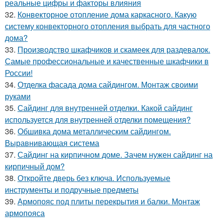
реальные цифры и факторы влияния
32.
Конвекторное отопление дома каркасного. Какую
систему конвекторного отопления выбрать для частного
дома?
33.
Производство шкафчиков и скамеек для раздевалок.
Самые профессиональные и качественные шкафчики в
России!
34.
Отделка фасада дома сайдингом. Монтаж своими
руками
35.
Сайдинг для внутренней отделки. Какой сайдинг
используется для внутренней отделки помещения?
36.
Обшивка дома металлическим сайдингом.
Выравнивающая система
37.
Сайдинг на кирпичном доме. Зачем нужен сайдинг на
кирпичный дом?
38.
Откройте дверь без ключа. Используемые
инструменты и подручные предметы
39.
Армопояс под плиты перекрытия и балки. Монтаж
армопояса