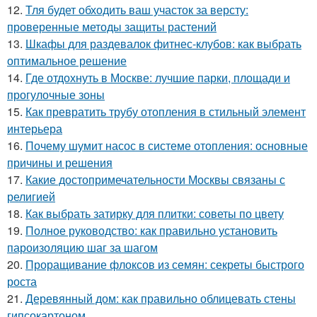
12.
Тля будет обходить ваш участок за версту:
проверенные методы защиты растений
13.
Шкафы для раздевалок фитнес-клубов: как выбрать
оптимальное решение
14.
Где отдохнуть в Москве: лучшие парки, площади и
прогулочные зоны
15.
Как превратить трубу отопления в стильный элемент
интерьера
16.
Почему шумит насос в системе отопления: основные
причины и решения
17.
Какие достопримечательности Москвы связаны с
религией
18.
Как выбрать затирку для плитки: советы по цвету
19.
Полное руководство: как правильно установить
пароизоляцию шаг за шагом
20.
Проращивание флоксов из семян: секреты быстрого
роста
21.
Деревянный дом: как правильно облицевать стены
гипсокартоном