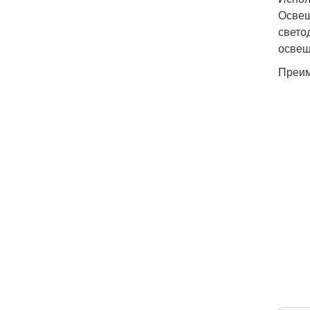
Освещ
свето
освещ
Преим