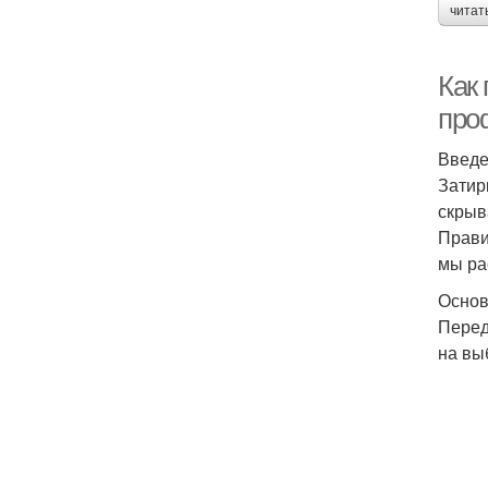
читат
Как
про
Введ
Затир
скрыв
Прави
мы ра
Основ
Перед
на вы