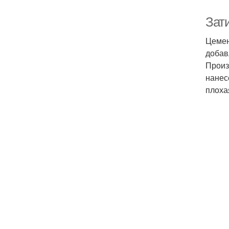
Зат
Цемен
добав
Произ
нанес
плоха