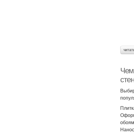
читат
Чем
сте
Выбир
попул
Плитк
Оформ
обоям
Нанос