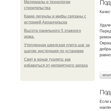
Подг
Материалы и технологии
строительства
Качес
Какие легенды и мифы связаны с
историей Архангельска
Удале
Перед
Высота панельного 5 этажного
ремон
дома.
Окраш
Утепленная шведская плита шаг за
добра
шагом: инструкция по установке
равно
Свет в конце туалета: как
избавиться от неприятного запаха
читат
Подг
Если 
накле