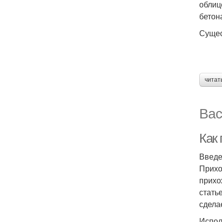
облиц
бетон
Сущес
читат
Вас
Как
Введ
Прихо
прихо
стать
сдела
Испол