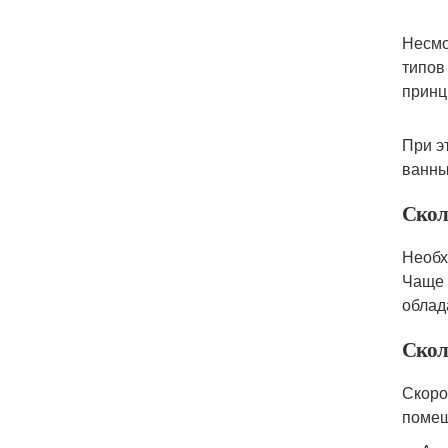
Несмо
типов
принц
При э
ванны
Скол
Необх
Чаще 
облад
Скол
Скоро
помещ