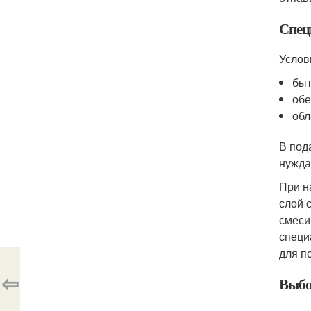
Спец
Услов
быт
обе
обл
В под
нужда
При н
слой 
смеси
специ
для п
⇦
Выбо