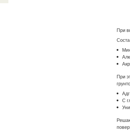
При в
Соста
Ми
Алк
Акр
При э
грунт
Адг
С г
Уни
Решаю
повер