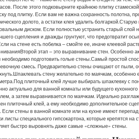
часов. После этого подковырните крайнюю плитку стамеской
ску под плитку. Если вам не важна сохранность полотна, п
рического долото, а остатки клея удалить болгаркой.Старую
вальным диском. Если полностью устранить старый слой не
чшего сцепления и дважды грунтуют, что предотвратит осып
Если на стене есть побелка – смойте ее, иначе клеевой рас
ниванияВторой этап – это выравнивание стен. Особенно акт
и необходимо подготовить голые стены.Самый простой спос
евочную смесь. Предварительно стены очищают от пыли, об
хнуть.Шпаклевать стену желательно по маячкам, особенно 
метра.Под плиточный клей лучше выбирать шпаклевку с п
нно актуально для ванной комнаты или будущего кухонного
лем, а затем выравнивается по маячкам. Идеально разглаж
ен плиточный клей, а ему необходимо дополнительное сце
. Если стены в ванной комнате или на кухне имеют перепад
ки листы специального гипсокартона, которые крепятся на
ляет быстро выровнять даже самые «сложные» стены.