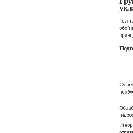
Гру
укл
Грунт
обойт
принц
Подг
Сущес
необх
Обраб
гидро
Игнор
отпав