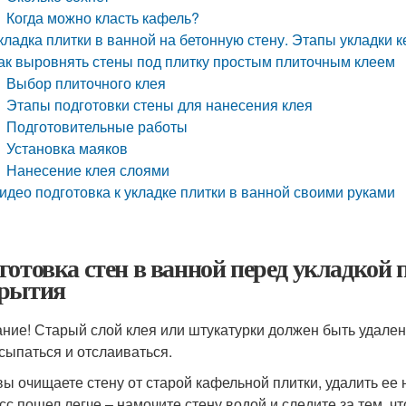
Когда можно класть кафель?
кладка плитки в ванной на бетонную стену. Этапы укладки 
ак выровнять стены под плитку простым плиточным клеем
Выбор плиточного клея
Этапы подготовки стены для нанесения клея
Подготовительные работы
Установка маяков
Нанесение клея слоями
идео подготовка к укладке плитки в ванной своими руками
готовка стен в ванной перед укладкой 
рытия
ние! Старый слой клея или штукатурки должен быть удален
 сыпаться и отслаиваться.
вы очищаете стену от старой кафельной плитки, удалить ее
сс пошел легче – намочите стену водой и следите за тем, ч