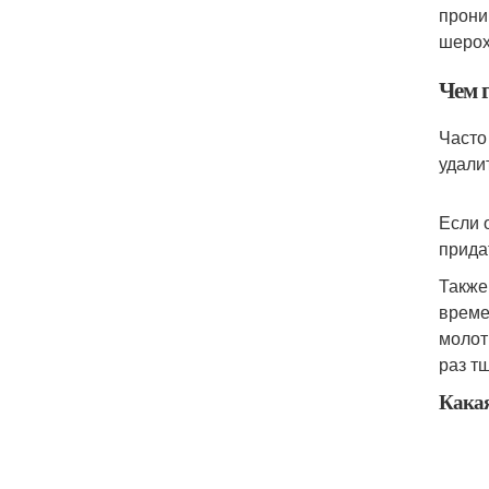
прони
шерох
Чем 
Часто
удали
Если 
прида
Также
време
молот
раз т
Какая