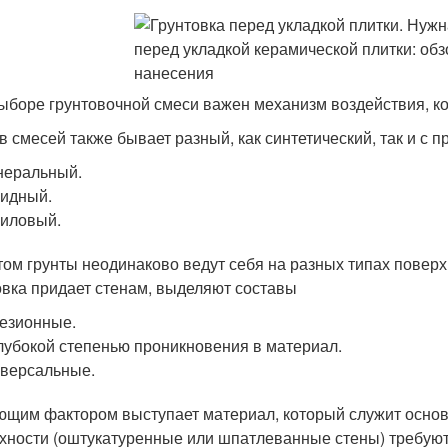
ыборе грунтовочной смеси важен механизм воздействия, к
в смесей также бывает разный, как синтетический, так и с
неральный.
идный.
иловый.
том грунты неодинаково ведут себя на разных типах поверх
овка придает стенам, выделяют составы
езионные.
лубокой степенью проникновения в материал.
версальные.
щим фактором выступает материал, который служит основ
хности (оштукатуренные или шпатлеванные стены) требуют