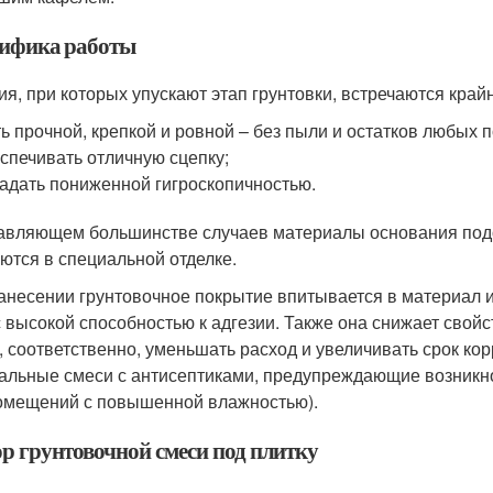
ифика работы
ия, при которых упускают этап грунтовки, встречаются край
ь прочной, крепкой и ровной – без пыли и остатков любых 
спечивать отличную сцепку;
адать пониженной гигроскопичностью.
авляющем большинстве случаев материалы основания под
ются в специальной отделке.
анесении грунтовочное покрытие впитывается в материал и 
с высокой способностью к адгезии. Также она снижает свой
, соответственно, уменьшать расход и увеличивать срок корр
альные смеси с антисептиками, предупреждающие возникно
омещений с повышенной влажностью).
р грунтовочной смеси под плитку