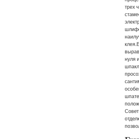
трех 
стаме
элект
шлифо
наилу
клея.
вырав
нуля 
шпакл
просо
санти
особе
шпате
полож
Совет
отдел
позво