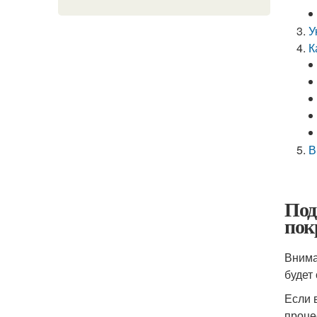
У
К
В
Под
пок
Внима
будет
Если 
проце