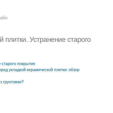
зайн
й плитки. Устранение старого
е старого покрытия
еред укладкой керамической плитки: обзор
з грунтовки?