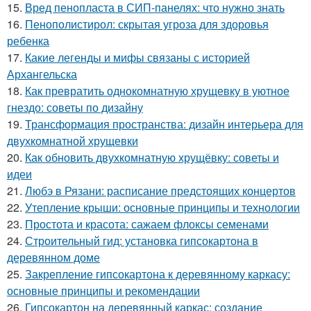
15.
Вред пенопласта в СИП-панелях: что нужно знать
16.
Пенополистирол: скрытая угроза для здоровья
ребенка
17.
Какие легенды и мифы связаны с историей
Архангельска
18.
Как превратить однокомнатную хрущевку в уютное
гнездо: советы по дизайну
19.
Трансформация пространства: дизайн интерьера для
двухкомнатной хрущевки
20.
Как обновить двухкомнатную хрущёвку: советы и
идеи
21.
Любэ в Рязани: расписание предстоящих концертов
22.
Утепление крыши: основные принципы и технологии
23.
Простота и красота: сажаем флоксы семенами
24.
Строительный гид: установка гипсокартона в
деревянном доме
25.
Закрепление гипсокартона к деревянному каркасу:
основные принципы и рекомендации
26.
Гипсокартон на деревянный каркас: создание