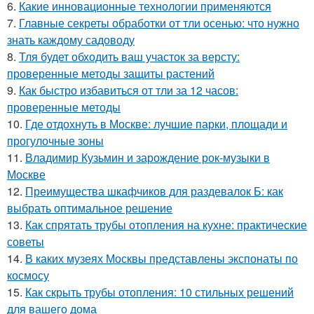
6.
Какие инновационные технологии применяются
7.
Главные секреты обработки от тли осенью: что нужно
знать каждому садоводу
8.
Тля будет обходить ваш участок за версту:
проверенные методы защиты растений
9.
Как быстро избавиться от тли за 12 часов:
проверенные методы
10.
Где отдохнуть в Москве: лучшие парки, площади и
прогулочные зоны
11.
Владимир Кузьмин и зарождение рок-музыки в
Москве
12.
Преимущества шкафчиков для раздевалок Б: как
выбрать оптимальное решение
13.
Как спрятать трубы отопления на кухне: практические
советы
14.
В каких музеях Москвы представлены экспонаты по
космосу
15.
Как скрыть трубы отопления: 10 стильных решений
для вашего дома