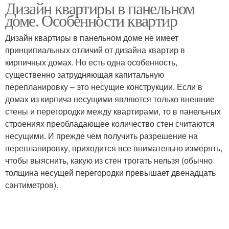
Дизайн квартиры в панельном
Двушки в панельном
2-комнатная квартира
доме. Особенности квартир
доме
Дизайн квартиры в панельном доме не имеет
принципиальных отличий от дизайна квартир в
М в панельной
Квартира в панельном
кирпичных домах. Но есть одна особенность,
хрущёвке
доме
существенно затрудняющая капитальную
перепланировку – это несущие конструкции. Если в
домах из кирпича несущими являются только внешние
стены и перегородки между квартирами, то в панельных
Метр в панельном доме
строениях преобладающее количество стен считаются
несущими. И прежде чем получить разрешение на
перепланировку, приходится все внимательно измерять,
чтобы выяснить, какую из стен трогать нельзя (обычно
толщина несущей перегородки превышает двенадцать
сантиметров).