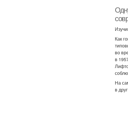
Одн
сов
Изучи
Как г
типов
во вр
в 195
Лифто
соблю
На са
в дру