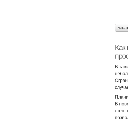
читат
Как
про
В зав
небол
Огран
случа
Плани
В нов
стен 
позво