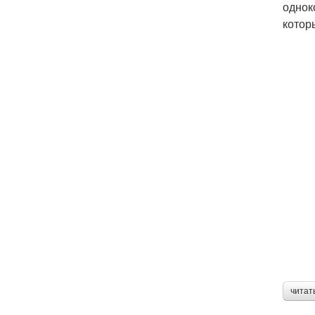
однок
котор
читат