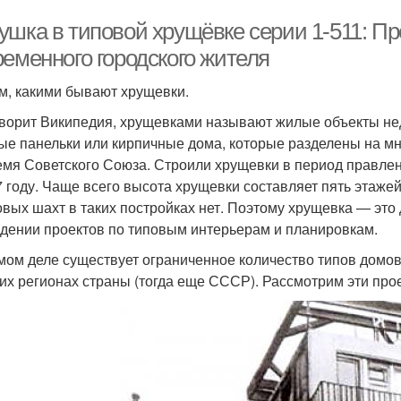
ушка в типовой хрущёвке серии 1-511: П
ременного городского жителя
м, какими бывают хрущевки.
оворит Википедия, хрущевками называют жилые объекты не
ые панельки или кирпичные дома, которые разделены на м
емя Советского Союза. Строили хрущевки в период правле
7 году. Чаще всего высота хрущевки составляет пять этаж
вых шахт в таких постройках нет. Поэтому хрущевка — это 
дении проектов по типовым интерьерам и планировкам.
мом деле существует ограниченное количество типов домо
гих регионах страны (тогда еще СССР). Рассмотрим эти про