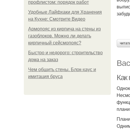
профлистом: порядок работ
выпис
Удобные Лайфхаки для Хранения
забуд
на Кухне: Смотрите Видео
Армопояс из кирпича на стены из
газоблоков. Можно ли делать
кирпичный сейсмопояс?
читат
Быстро и недорого: строительство
Вас
дома на заказ
Чем обшить стены. Блок-хаус и
Как
имитация бруса
Однок
Несмо
функц
плани
Плани
Одним