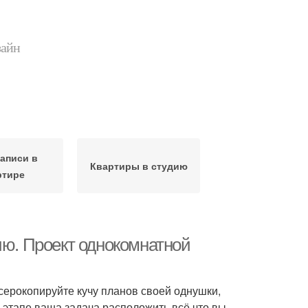
зайн
аписи в
Квартиры в студию
ртире
ию. Проект однокомнатной
ксерокопируйте кучу планов своей однушки,
 этапе ваша задача расположить всё что вы