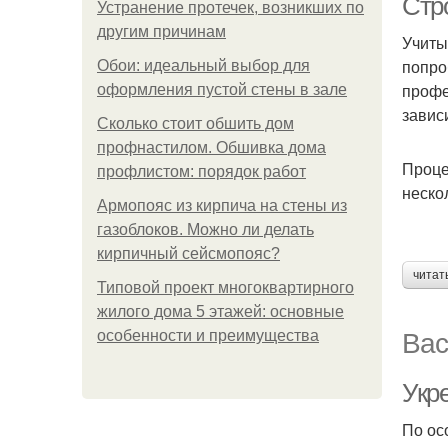
Стр
Устранение протечек, возникших по
другим причинам
Учиты
попро
Обои: идеальный выбор для
профе
оформления пустой стены в зале
завис
Сколько стоит обшить дом
профнастилом. Обшивка дома
Проце
профлистом: порядок работ
неско
Армопояс из кирпича на стены из
газоблоков. Можно ли делать
кирпичный сейсмопояс?
читат
Типовой проект многоквартирного
жилого дома 5 этажей: основные
Вас
особенности и преимущества
Укр
По ос