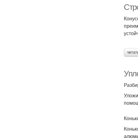
Стр
Конус
преим
устой
читат
Упл
Разби
Уложи
помощ
Коньк
Коньк
алюми