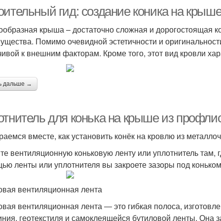
оительный гид: создание коника на крыш
ообразная крыша – достаточно сложная и дорогостоящая ко
ущества. Помимо очевидной эстетичности и оригинальности
чивой к внешним факторам. Кроме того, этот вид кровли х
ь дальше →
отнитель для конька на крыше из профлис
раемся вместе, как установить конёк на кровлю из металло
те вентиляционную коньковую ленту или уплотнитель там, гд
ью ленты или уплотнителя вы закроете зазоры под коньком
овая вентиляционная лента
овая вентиляционная лента ― это гибкая полоса, изготовл
ния, геотекстиля и самоклеящейся бутиловой ленты. Она 