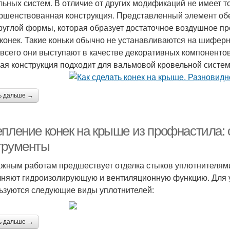
льных систем. В отличие от других модификаций не имеет т
ршенствованная конструкция. Представленный элемент обе
руглой формы, которая образует достаточное воздушное пр
 конек. Такие коньки обычно не устанавливаются на шифер
всего они выступают в качестве декоративных компоненто
ая конструкция подходит для вальмовой кровельной систе
ь дальше →
епление конек на крыше из профнастила:
трументы
жным работам предшествует отделка стыков уплотнителями
няют гидроизолирующую и вентиляционную функцию. Для у
ьзуются следующие виды уплотнителей:
ь дальше →