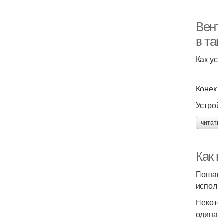
Вен
в т
Как у
Конек
Устро
читат
Как
Пошаг
исполь
Некот
одина