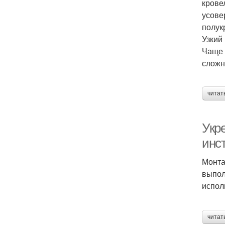
крове
усове
полук
Узкий
Чаще 
сложн
читат
Укр
инс
Монта
выпол
испол
читат