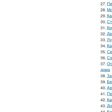
27.
Пе
28.
Мо
29.
Ка
30.
Ст
31.
Ко
32.
Де
33.
Лу
34.
Ка
35.
Се
36.
Со
37.
От
дома
38.
За
39.
Бе
40.
Ар
41.
Пр
42.
Ка
43.
До
44.
Ка