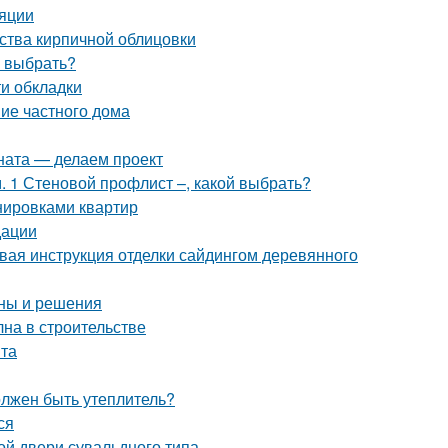
ляции
ства кирпичной облицовки
ч выбрать?
и обкладки
ние частного дома
ната — делаем проект
 1 Стеновой профлист –, какой выбрать?
нировками квартир
дации
вая инструкция отделки сайдингом деревянного
ины и решения
на в строительстве
нта
олжен быть утеплитель?
ся
ной двери сувальдного типа