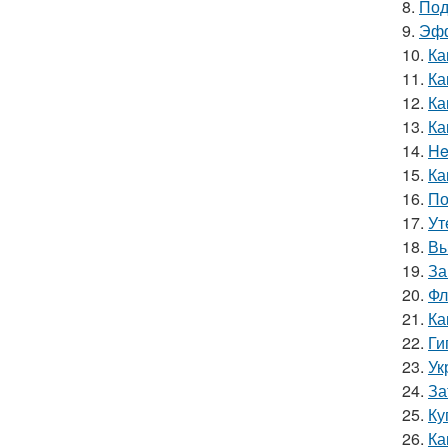
8.
Под
9.
Эфф
10.
Ка
11.
Ка
12.
Ка
13.
Ка
14.
He
15.
Ка
16.
По
17.
Ут
18.
Вы
19.
За
20.
Фл
21.
Ка
22.
Ги
23.
Ук
24.
За
25.
Ку
26.
Ка