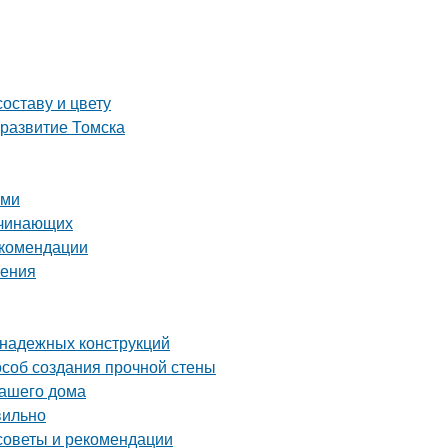
оставу и цвету
 развитие Томска
ами
ачинающих
екомендации
ления
 надежных конструкций
особ создания прочной стены
вашего дома
вильно
советы и рекомендации