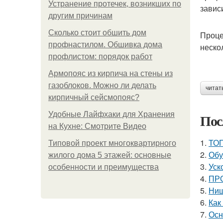
Устранение протечек, возникших по
завис
другим причинам
Сколько стоит обшить дом
Проце
профнастилом. Обшивка дома
неско
профлистом: порядок работ
Армопояс из кирпича на стены из
газоблоков. Можно ли делать
читат
кирпичный сейсмопояс?
Удобные Лайфхаки для Хранения
Пос
на Кухне: Смотрите Видео
1.
ТОП
Типовой проект многоквартирного
2.
Обу
жилого дома 5 этажей: основные
3.
Уск
особенности и преимущества
4.
ПРО
5.
Ниш
6.
Как
7.
Осн