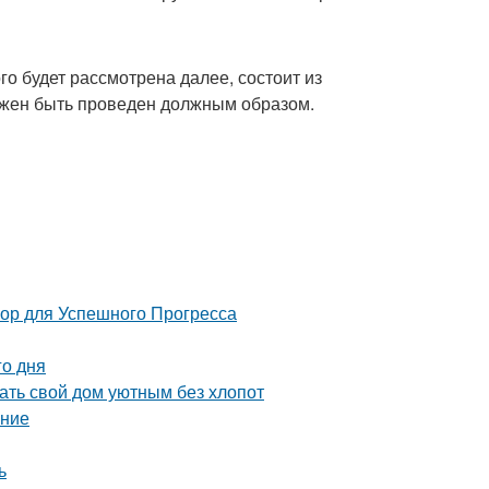
о будет рассмотрена далее, состоит из
олжен быть проведен должным образом.
 для Успешного Прогресса
го дня
ть свой дом уютным без хлопот
ение
ь