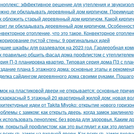
ноплекс: эффективное решение для утепления и звукоизо
жно ли обкладывать деревянный дом кирпичом. Преимуще
к обложить старый деревянный дом кирпичом. Какой кирпи
оит ли обкладывать деревянный дом кирпичом. Особенност
нвекторное отопление, что это такое. Конвекторное отопле
корирование пустой стены: 9 оригинальных идей
чшие шкафы для раздевалок на 2023 год. Гардеробная ком
к правильно обшить фасад дома профлистом с утеплителем.
рия П-3 планировка квартир. Типовая серия дома П3 с пла
здание плана 5 этажного дома: основные этапы и рекомен
делка сайдингом деревянного дома своими руками. Пошаго
мок на пластиковой двери не открывается: основные прич
скаркасный 5 этажный 20 квартирный жилой дом: новая вол
хитектурные идеи от Takita Miyoko: открытие нового горизо
облемы с замком: как открыть дверь, когда замок заклинило
к использовать пеноплекс без вреда для здоровья. Каким д
м, покрытый профлистом: как это выглядит и как это делает
к вскрыть замок на входной двери. Как вскрыть замок вход