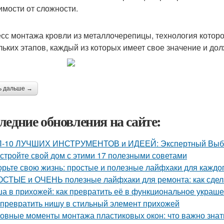
имости от сложности.
сс монтажа кровли из металлочерепицы, технология которог
льких этапов, каждый из которых имеет свое значение и д
ь дальше →
ледние обновления на сайте:
-10 ЛУЧШИХ ИНСТРУМЕНТОВ и ИДЕЕЙ: Экспертный Выбор
стройте свой дом с этими 17 полезными советами
орьте свою жизнь: простые и полезные лайфхаки для каждо
СТЫЕ и ОЧЕНЬ полезные лайфхаки для ремонта: как сдела
а в прихожей: как превратить её в функциональное украш
 превратить нишу в стильный элемент прихожей
овные моменты монтажа пластиковых окон: что важно знат