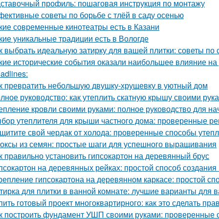
ставочный профиль: пошаговая инструкция по монтажу
ективные советы по борьбе с тлёй в саду осенью
кие современные кинотеатры есть в Казани
кие уникальные традиции есть в Вологде
к выбрать идеальную затирку для вашей плитки: советы по с
кие исторические события оказали наибольшее влияние на
adlines:
к превратить небольшую двушку-хрущевку в уютный дом
лное руководство: как утеплить скатную крышу своими рук
епление кровли своими руками: полное руководство для н
бор утеплителя для крыши частного дома: проверенные р
щитите свой чердак от холода: проверенные способы утеп
оксы из семян: простые шаги для успешного выращивания
к правильно установить гипсокартон на деревянный брус
псокартон на деревянных рейках: простой способ создания
репление гипсокартона на деревянном каркасе: простой сп
тирка для плитки в ванной комнате: лучшие варианты для 
пить готовый проект многоквартирного: как это сделать пра
к построить фундамент УШП своими руками: проверенные 