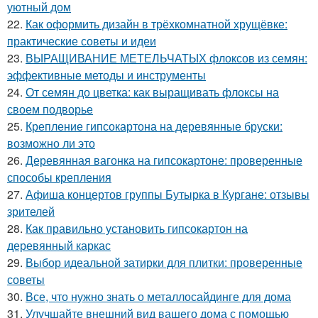
уютный дом
22.
Как оформить дизайн в трёхкомнатной хрущёвке:
практические советы и идеи
23.
ВЫРАЩИВАНИЕ МЕТЕЛЬЧАТЫХ флоксов из семян:
эффективные методы и инструменты
24.
От семян до цветка: как выращивать флоксы на
своем подворье
25.
Крепление гипсокартона на деревянные бруски:
возможно ли это
26.
Деревянная вагонка на гипсокартоне: проверенные
способы крепления
27.
Афиша концертов группы Бутырка в Кургане: отзывы
зрителей
28.
Как правильно установить гипсокартон на
деревянный каркас
29.
Выбор идеальной затирки для плитки: проверенные
советы
30.
Все, что нужно знать о металлосайдинге для дома
31.
Улучшайте внешний вид вашего дома с помощью