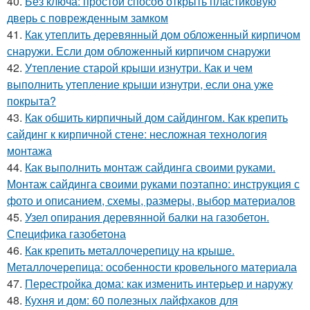
40.
Без ключа: простой способ открыть пластиковую
дверь с поврежденным замком
41.
Как утеплить деревянный дом обложенный кирпичом
снаружи. Если дом обложенный кирпичом снаружи
42.
Утепление старой крыши изнутри. Как и чем
выполнить утепление крыши изнутри, если она уже
покрыта?
43.
Как обшить кирпичный дом сайдингом. Как крепить
сайдинг к кирпичной стене: несложная технология
монтажа
44.
Как выполнить монтаж сайдинга своими руками.
Монтаж сайдинга своими руками поэтапно: инструкция с
фото и описанием, схемы, размеры, выбор материалов
45.
Узел опирания деревянной балки на газобетон.
Специфика газобетона
46.
Как крепить металлочерепицу на крыше.
Металлочерепица: особенности кровельного материала
47.
Перестройка дома: как изменить интерьер и наружу
48.
Кухня и дом: 60 полезных лайфхаков для