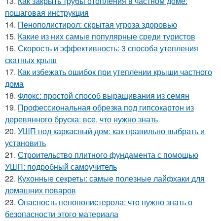
13.
Как закрыть трубы отопления в частном доме:
пошаговая инструкция
14.
Пенополистирол: скрытая угроза здоровью
15.
Какие из них самые популярные среди туристов
16.
Скорость и эффективность: 3 способа утепления
скатных крыш
17.
Как избежать ошибок при утеплении крыши частного
дома
18.
Флокс: простой способ выращивания из семян
19.
Профессиональная обрезка под гипсокартон из
деревянного бруска: все, что нужно знать
20.
УШП под каркасный дом: как правильно выбрать и
установить
21.
Строительство плитного фундамента с помощью
УШП: подробный самоучитель
22.
Кухонные секреты: самые полезные лайфхаки для
домашних поваров
23.
Опасность пенополистерола: что нужно знать о
безопасности этого материала