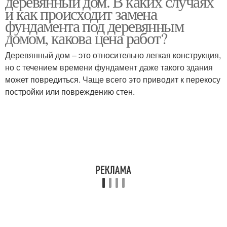
деревянный дом. В каких случаях
и как происходит замена
фундамента под деревянным
домом, какова цена работ?
Фундамент под
Фундамент в
существующим домом
деревянном доме
Деревянный дом – это относительно легкая конструкция,
но с течением времени фундамент даже такого здания
может повредиться. Чаще всего это приводит к перекосу
постройки или повреждению стен.
Фундамент в доме