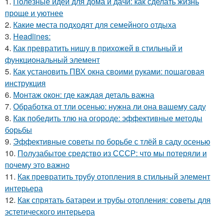
1.
Полезные идеи для дома и дачи: как сделать жизнь
проще и уютнее
2.
Какие места подходят для семейного отдыха
3.
Headlines:
4.
Как превратить нишу в прихожей в стильный и
функциональный элемент
5.
Как установить ПВХ окна своими руками: пошаговая
инструкция
6.
Монтаж окон: где каждая деталь важна
7.
Обработка от тли осенью: нужна ли она вашему саду
8.
Как победить тлю на огороде: эффективные методы
борьбы
9.
Эффективные советы по борьбе с тлёй в саду осенью
10.
Полузабытое средство из СССР: что мы потеряли и
почему это важно
11.
Как превратить трубу отопления в стильный элемент
интерьера
12.
Как спрятать батареи и трубы отопления: советы для
эстетического интерьера