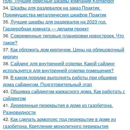
году. Лучшие офисные шкафы компании Komandor
34.
Шкафы для раздевалок на заказ Практик.
Преимущества металлических шкафов Практик
35.
Лучшие шкафы для раздевалок на 2023 год.
Гардеробная комната — делаем проект
36.
Современные типовые планировки новостроек. Что
такое?
37.
Как обложить дом кирпичом. Цены на облицовочный
кирпич
38.
Сайдинг для внутренней отделки. Какой сайдинг
используется для внутренней отделки помещения?
39.
В каком порядке выполнять работы при обшивке
дома сайдингом. Подготовительный этап
40.
Обшивка сайдингом каркасного дома. Как работать с
сайдингом
41.
Деревянные перекрытия в доме из газобетона.
Разновидности
42.
Как сделать армопояс под перекрытие в доме из
газобетона. Крепление монолитного перекрытия