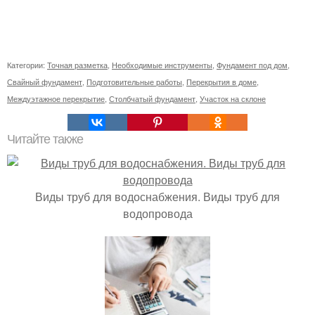
Категории:
Точная разметка
,
Необходимые инструменты
,
Фундамент под дом
,
Свайный фундамент
,
Подготовительные работы
,
Перекрытия в доме
,
Междуэтажное перекрытие
,
Столбчатый фундамент
,
Участок на склоне
Читайте также
Виды труб для водоснабжения. Виды труб для
водопровода