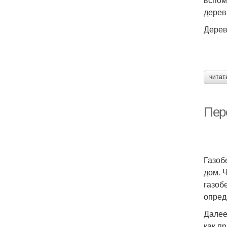
дерев
Дерев
читат
Пер
Газоб
дом. 
газоб
опред
Далее
как п