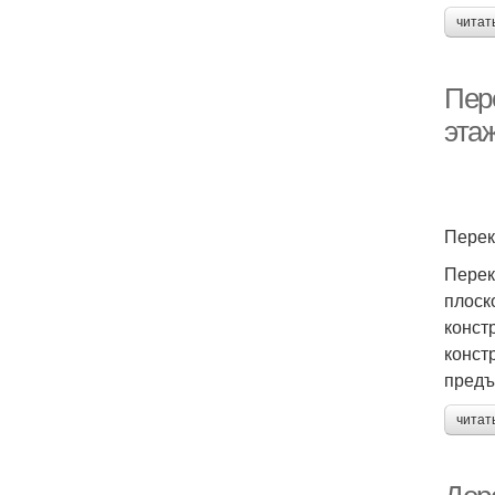
читат
Пер
эта
Перек
Перек
плоск
конст
конст
предъ
читат