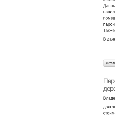
Данны
напол
помещ
парои
Также
В дан
читат
Пер
дер
Владе
долго
стоим