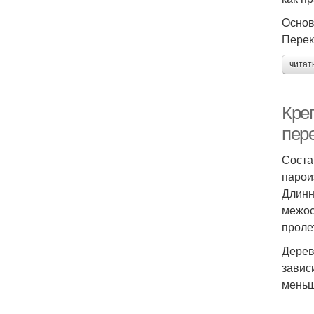
Основ
Перек
читат
Кре
пер
Соста
парои
Длинн
межос
проле
Дерев
завис
меньш