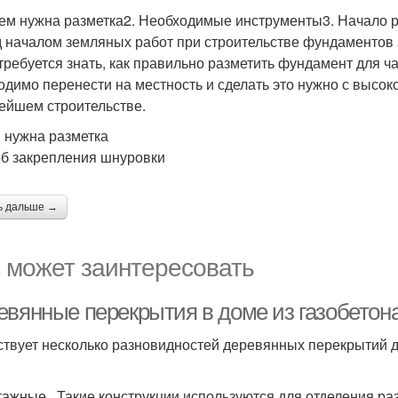
чем нужна разметка2. Необходимые инструменты3. Начало 
 началом земляных работ при строительстве фундаментов з
 требуется знать, как правильно разметить фундамент для ч
одимо перенести на местность и сделать это нужно с высок
ейшем строительстве.
 нужна разметка
б закрепления шнуровки
ь дальше →
 может заинтересовать
евянные перекрытия в доме из газобетон
твует несколько разновидностей деревянных перекрытий д
ажные . Такие конструкции используются для отделения ра