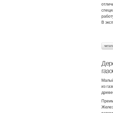
отлич
специ
работ
В экс
читат
Дер
газ
Малый
из га
древе
Преим
Желез
вспом