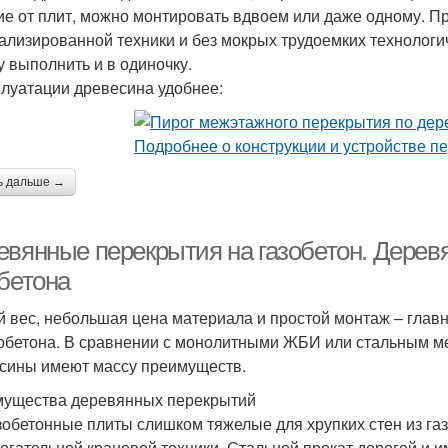
ие от плит, можно монтировать вдвоем или даже одному. Пр
ализированной техники и без мокрых трудоемких технологи
у выполнить и в одиночку.
плуатации древесина удобнее:
ь дальше →
евянные перекрытия на газобетон. Дерев
обетона
 вес, небольшая цена материала и простой монтаж – глав
зобетона. В сравнении с монолитными ЖБИ или стальным м
сины имеют массу преимуществ.
ущества деревянных перекрытий
обетонные плиты слишком тяжелые для хрупких стен из газ
огательной крановой техники. Стальной прокат дорогой и 