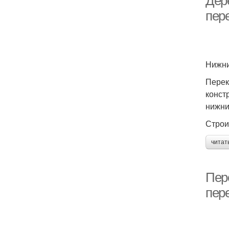
Дер
пер
Нижни
Перек
конст
нижни
Строи
читат
Пер
пер