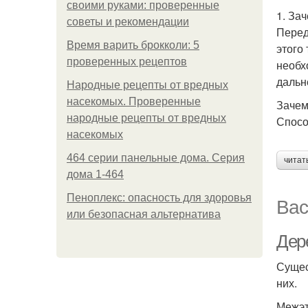
своими руками: проверенные
1. За
советы и рекомендации
Перед
Время варить брокколи: 5
этого
проверенных рецептов
необх
дальн
Народные рецепты от вредных
насекомых. Проверенные
Зачем
народные рецепты от вредных
Спосо
насекомых
464 серии панельные дома. Серия
читат
дома 1-464
Пеноплекс: опасность для здоровья
Вас
или безопасная альтернатива
Дер
Сущес
них.
Межэт