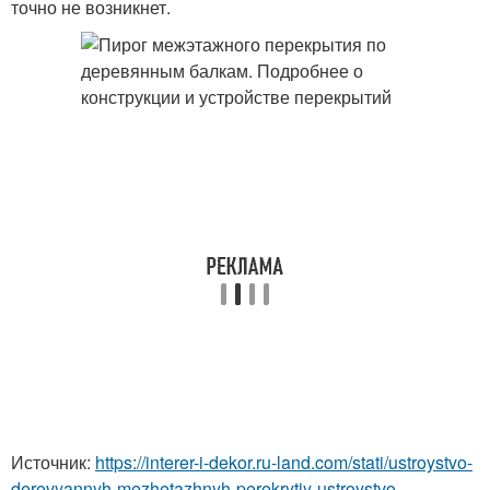
точно не возникнет.
Источник:
https://interer-i-dekor.ru-land.com/stati/ustroystvo-
derevyannyh-mezhetazhnyh-perekrytiy-ustroystvo-