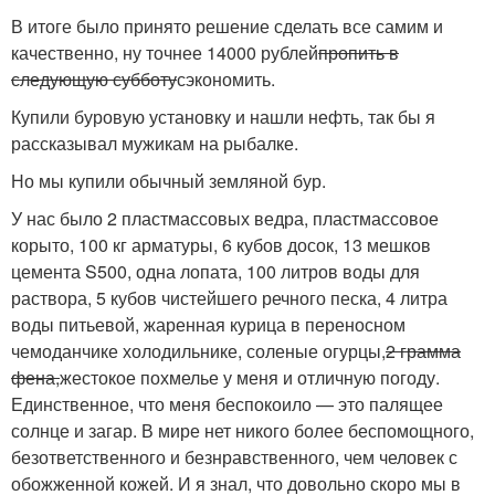
В итоге было принято решение сделать все самим и
качественно, ну точнее 14000 рублей
пропить в
следующую субботу
сэкономить.
Купили буровую установку и нашли нефть, так бы я
рассказывал мужикам на рыбалке.
Но мы купили обычный земляной бур.
У нас было 2 пластмассовых ведра, пластмассовое
корыто, 100 кг арматуры, 6 кубов досок, 13 мешков
цемента S500, одна лопата, 100 литров воды для
раствора, 5 кубов чистейшего речного песка, 4 литра
воды питьевой, жаренная курица в переносном
чемоданчике холодильнике, соленые огурцы,
2 грамма
фена,
жестокое похмелье у меня и отличную погоду.
Единственное, что меня беспокоило — это палящее
солнце и загар. В мире нет никого более беспомощного,
безответственного и безнравственного, чем человек с
обожженной кожей. И я знал, что довольно скоро мы в