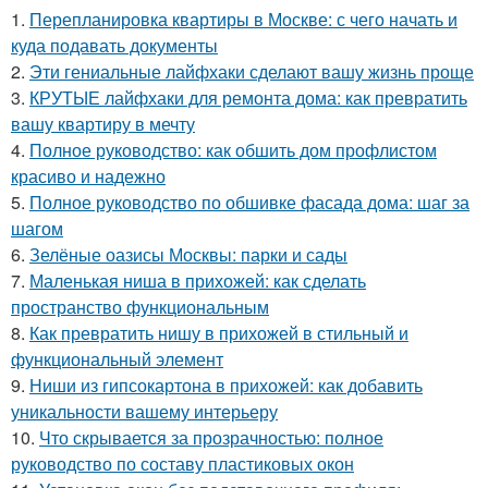
1.
Перепланировка квартиры в Москве: с чего начать и
куда подавать документы
2.
Эти гениальные лайфхаки сделают вашу жизнь проще
3.
КРУТЫЕ лайфхаки для ремонта дома: как превратить
вашу квартиру в мечту
4.
Полное руководство: как обшить дом профлистом
красиво и надежно
5.
Полное руководство по обшивке фасада дома: шаг за
шагом
6.
Зелёные оазисы Москвы: парки и сады
7.
Маленькая ниша в прихожей: как сделать
пространство функциональным
8.
Как превратить нишу в прихожей в стильный и
функциональный элемент
9.
Ниши из гипсокартона в прихожей: как добавить
уникальности вашему интерьеру
10.
Что скрывается за прозрачностью: полное
руководство по составу пластиковых окон