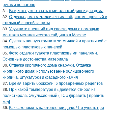
руками пошагово
31.
Все, что нужно знать о металлосайдинге для дома
32.
Отделка дома металлическим сайдингом: прочный и
стильный способ защиты
33.
Улучшите внешний вид своего дома с помощью
монтажа металлического сайдинга в Москве
34.
Сделать ванную комнату эстетичной и практичной с
помощью пластиковых панелей
35.
Фото отделки туалета пластиковыми панелями.
Основные достоинства материала
36.
Отделка кирпичного дома снаружи. Отделка
кирпичного дома: использование облицовочного
кирпича, штукатурки и фасадного камня
37.
Время варить брокколи: 5 проверенных рецептов
38.
При какой температуре выделяется стирол из
полистирола. Эмульсионный (ПСЭ)[править | править
код]
39.
Как сэкономить на отоплении дачи. Что учесть при