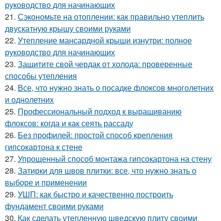
руководство для начинающих
21.
Сэкономьте на отоплении: как правильно утеплить
двускатную крышу своими руками
22.
Утепление мансардной крыши изнутри: полное
руководство для начинающих
23.
Защитите свой чердак от холода: проверенные
способы утепления
24.
Все, что нужно знать о посадке флоксов многолетних
и однолетних
25.
Профессиональный подход к выращиванию
флоксов: когда и как сеять рассаду
26.
Без профилей: простой способ крепления
гипсокартона к стене
27.
Упрощенный способ монтажа гипсокартона на стену
28.
Затирки для швов плитки: все, что нужно знать о
выборе и применении
29.
УШП: как быстро и качественно построить
фундамент своими руками
30.
Как сделать утепленную шведскую плиту своими