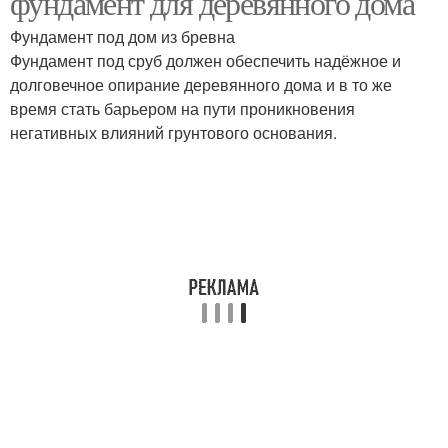
фундамент для деревянного дома
Фундамент под дом из бревна
Фундамент под сруб должен обеспечить надёжное и
долговечное опирание деревянного дома и в то же
Фундамент из кирпича
Фундамент под дом
время стать барьером на пути проникновения
негативных влияний грунтового основания.
Плитный фундамент
Дешевый фундамент
Опалубки для
Столбчатый фундамент
фундамента
Места под будущий
Быстрый фундамент
фундамент