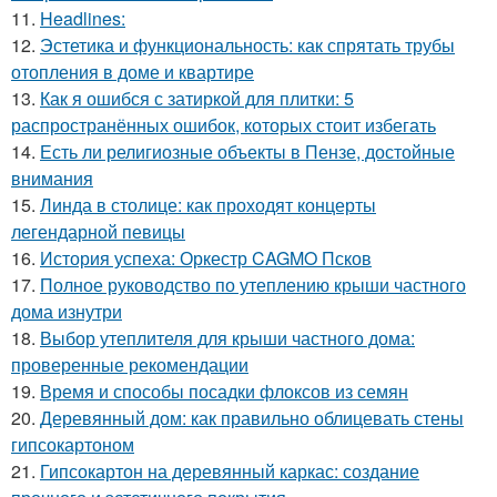
11.
Headlines:
12.
Эстетика и функциональность: как спрятать трубы
отопления в доме и квартире
13.
Как я ошибся с затиркой для плитки: 5
распространённых ошибок, которых стоит избегать
14.
Есть ли религиозные объекты в Пензе, достойные
внимания
15.
Линда в столице: как проходят концерты
легендарной певицы
16.
История успеха: Оркестр CAGMO Псков
17.
Полное руководство по утеплению крыши частного
дома изнутри
18.
Выбор утеплителя для крыши частного дома:
проверенные рекомендации
19.
Время и способы посадки флоксов из семян
20.
Деревянный дом: как правильно облицевать стены
гипсокартоном
21.
Гипсокартон на деревянный каркас: создание