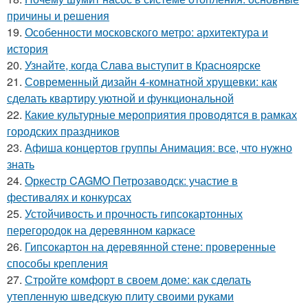
причины и решения
19.
Особенности московского метро: архитектура и
история
20.
Узнайте, когда Слава выступит в Красноярске
21.
Современный дизайн 4-комнатной хрущевки: как
сделать квартиру уютной и функциональной
22.
Какие культурные мероприятия проводятся в рамках
городских праздников
23.
Афиша концертов группы Анимация: все, что нужно
знать
24.
Оркестр CAGMO Петрозаводск: участие в
фестивалях и конкурсах
25.
Устойчивость и прочность гипсокартонных
перегородок на деревянном каркасе
26.
Гипсокартон на деревянной стене: проверенные
способы крепления
27.
Стройте комфорт в своем доме: как сделать
утепленную шведскую плиту своими руками