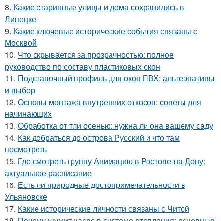
8.
Какие старинные улицы и дома сохранились в
Липецке
9.
Какие ключевые исторические события связаны с
Москвой
10.
Что скрывается за прозрачностью: полное
руководство по составу пластиковых окон
11.
Подставочный профиль для окон ПВХ: альтернативы
и выбор
12.
Основы монтажа внутренних откосов: советы для
начинающих
13.
Обработка от тли осенью: нужна ли она вашему саду
14.
Как добраться до острова Русский и что там
посмотреть
15.
Где смотреть группу Анимацию в Ростове-на-Дону:
актуальное расписание
16.
Есть ли природные достопримечательности в
Ульяновске
17.
Какие исторические личности связаны с Читой
18.
Почему шумит насос в системе отопления: основные