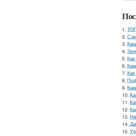
Пос
1.
ТОП
2.
Сэк
3.
Как
4.
Зел
5.
Как
6.
Как
7.
Как
8.
Под
9.
Как
10.
Ка
11.
Ка
12.
Ка
13.
He
14.
Ди
15.
Ут