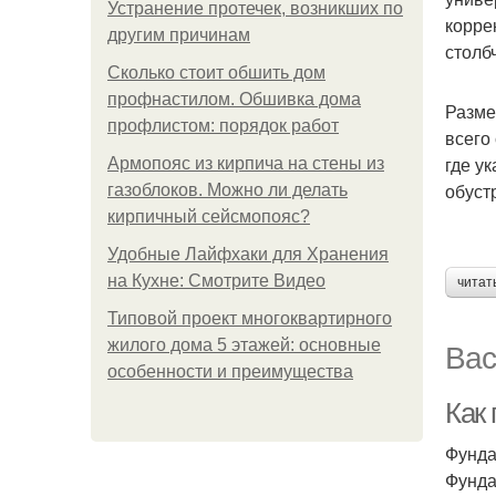
Устранение протечек, возникших по
корре
другим причинам
столб
Сколько стоит обшить дом
профнастилом. Обшивка дома
Разме
профлистом: порядок работ
всего
где у
Армопояс из кирпича на стены из
обуст
газоблоков. Можно ли делать
кирпичный сейсмопояс?
Удобные Лайфхаки для Хранения
на Кухне: Смотрите Видео
читат
Типовой проект многоквартирного
Вас
жилого дома 5 этажей: основные
особенности и преимущества
Как
Фунда
Фунда