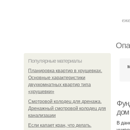
еже
Опа
Популярные материалы
М
Планировка квартир в хрущевках.
Основные характеристики
двухкомнатных квартир типа
«хрущевки»
Смотровой колодец для дренажа.
Фун
Дренажный смотровой колодец для
дом
канализации
В дан
Если капает кран, что делать.
униве