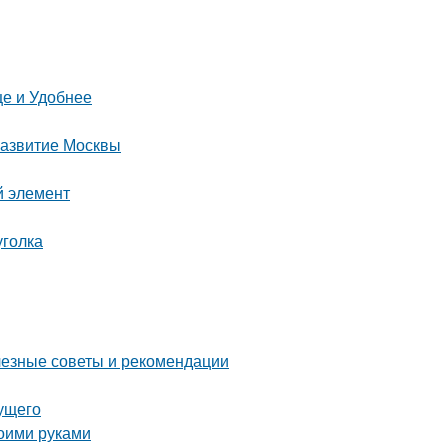
е и Удобнее
развитие Москвы
й элемент
уголка
лезные советы и рекомендации
дущего
воими руками