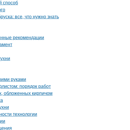
й способ
ого
уска: все, что нужно знать
енные рекомендации
дамент
кухни
оими руками
листом: порядок работ
х, обложенных кирпичом
та
ухни
ности технологии
ции
щения