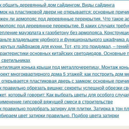
к обшить деревянный дом сайдингом. Виды сайдинга
мок на пластиковой двери не открывается: основные прич
жен ли армопояс под деревянные перекрытия. Что такое а
мопояс под деревянное перекрытие. В каких случаях требу
епление мауэрлата к газобетону без армопояса. Конструкци
аньте владельцем удобного и функционального шкафчика д
 крутых лайфхаков для кухни. Тот, кто это придумал, – гени
рактеристики основных китайских светодиодов. Основные 
, светильниках
нтиляция конька крыши под металлочерепицу. Монтаж конь
оект многоквартирного дома 5 этажей: как построить дом м
 открывается пластиковая дверь с замком: основные прич
к правильно обрезать вишню: секреты успешной обрезки с
кет, который говорит: Как выбрать цветы для особого случа
именение гипсовой вяжущей смеси в строительстве
к правильно подобрать затирку для плитки. Затирка в тон п
бираем цвет затирки правильно. Подбор цвета затирки