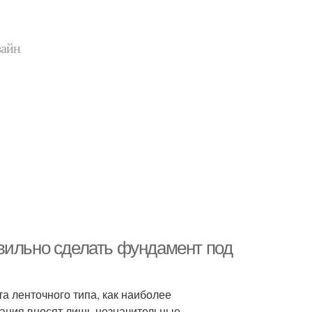
зайн
вильно сделать фундамент под
 ленточного типа, как наиболее
вания вносят лишь незначительные