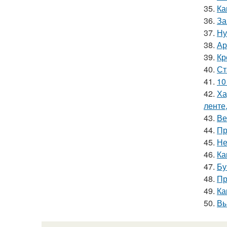
35.
Ка
36.
За
37.
Ну
38.
Ар
39.
Кр
40.
Ст
41.
10
42.
Ха
ленте
43.
Ве
44.
Пр
45.
Не
46.
Ка
47.
Бу
48.
Пр
49.
Ка
50.
Вы