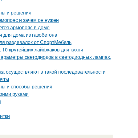
ины и решения
рмопояс и зачем он нужен
ется армопояс в доме
я для дома из газобетона
ля раздевалок от СпортМебель
й: 10 крутейших лайфхаков для кухни
параметры светодиодов в светодиодных лампах,
ка осуществляют в такой последовательности
ечты
ины и способы решения
воими руками
я
литки