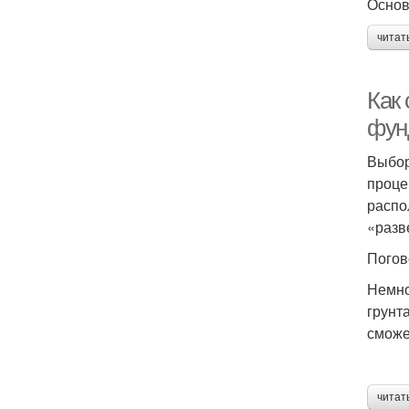
Основ
читат
Как
фун
Выбор
проце
распо
«разв
Погов
Немно
грунт
сможе
читат