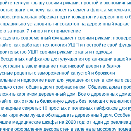
ройте теплую крышу своими руками: простой и экономичны
остые шаги к успеху: как посеять семена флокса метельчат
офессиональная обрезка под гипсокартон из деревянного бр
к правильно установить гипсокартон на деревянный каркас
е о затирах: 7 типов и их применение
к сделать современный фундамент своими руками: провер
найте, как работает технология УШП и постройте свой фун
роительство УШП своими руками: этапы и подходы
 бесценных лайфхаков для улучшения организации вашей 
к устранить заклинивание пластиковой двери на балкон
усные рецепты с замороженной капустой и брокколи
ильные и недорогие идеи для украшения стен в комнате св
олько стоит обшить дом профнастилом. Обшивка дома проф
ложить кирпичом деревянный дом. Все о деревянных дома
найте, как открыть балконную дверь без помощи специалис
линарные секреты: 10 простых и полезных лайфхаков для к
ким кирпичом лучше обкладывать деревянный дом. Особен
чшие медицинские шкафы на 2023 год: от идеи до реализа
ияние оформления декора стен в зале на атмосферу поме