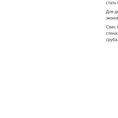
стать
Для д
эконо
Свес 
стена
сруба