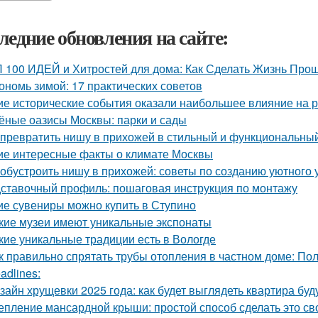
ледние обновления на сайте:
 100 ИДЕЙ и Хитростей для дома: Как Сделать Жизнь Прощ
ономь зимой: 17 практических советов
ие исторические события оказали наибольшее влияние на 
ёные оазисы Москвы: парки и сады
 превратить нишу в прихожей в стильный и функциональны
ие интересные факты о климате Москвы
 обустроить нишу в прихожей: советы по созданию уютного 
ставочный профиль: пошаговая инструкция по монтажу
ие сувениры можно купить в Ступино
кие музеи имеют уникальные экспонаты
кие уникальные традиции есть в Вологде
к правильно спрятать трубы отопления в частном доме: По
adlines:
зайн хрущевки 2025 года: как будет выглядеть квартира бу
епление мансардной крыши: простой способ сделать это с