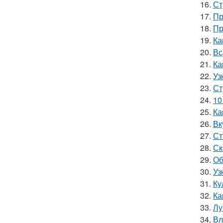
16.
Ст
17.
Пр
18.
Пр
19.
Ка
20.
Вс
21.
Ка
22.
Уз
23.
Ст
24.
10
25.
Ка
26.
Вк
27.
Ст
28.
Ск
29.
Об
30.
Уз
31.
Ку
32.
Ка
33.
Лу
34.
Вл