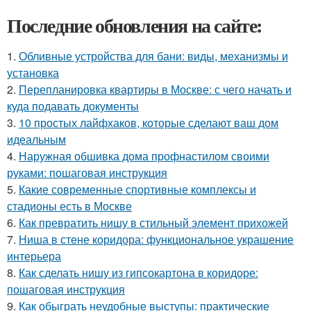
Последние обновления на сайте:
1.
Обливные устройства для бани: виды, механизмы и
установка
2.
Перепланировка квартиры в Москве: с чего начать и
куда подавать документы
3.
10 простых лайфхаков, которые сделают ваш дом
идеальным
4.
Наружная обшивка дома профнастилом своими
руками: пошаговая инструкция
5.
Какие современные спортивные комплексы и
стадионы есть в Москве
6.
Как превратить нишу в стильный элемент прихожей
7.
Ниша в стене коридора: функциональное украшение
интерьера
8.
Как сделать нишу из гипсокартона в коридоре:
пошаговая инструкция
9.
Как обыграть неудобные выступы: практические