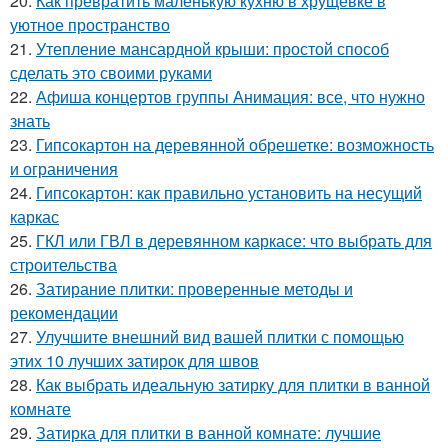
20.
Как превратить маленькую кухню в хрущевке в
уютное пространство
21.
Утепление мансардной крыши: простой способ
сделать это своими руками
22.
Афиша концертов группы Анимация: все, что нужно
знать
23.
Гипсокартон на деревянной обрешетке: возможность
и ограничения
24.
Гипсокартон: как правильно установить на несущий
каркас
25.
ГКЛ или ГВЛ в деревянном каркасе: что выбрать для
строительства
26.
Затирание плитки: проверенные методы и
рекомендации
27.
Улучшите внешний вид вашей плитки с помощью
этих 10 лучших затирок для швов
28.
Как выбрать идеальную затирку для плитки в ванной
комнате
29.
Затирка для плитки в ванной комнате: лучшие