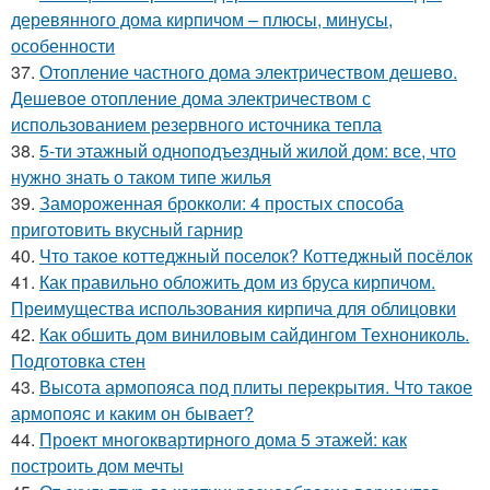
деревянного дома кирпичом – плюсы, минусы,
особенности
37.
Отопление частного дома электричеством дешево.
Дешевое отопление дома электричеством с
использованием резервного источника тепла
38.
5-ти этажный одноподъездный жилой дом: все, что
нужно знать о таком типе жилья
39.
Замороженная брокколи: 4 простых способа
приготовить вкусный гарнир
40.
Что такое коттеджный поселок? Коттеджный посёлок
41.
Как правильно обложить дом из бруса кирпичом.
Преимущества использования кирпича для облицовки
42.
Как обшить дом виниловым сайдингом Технониколь.
Подготовка стен
43.
Высота армопояса под плиты перекрытия. Что такое
армопояс и каким он бывает?
44.
Проект многоквартирного дома 5 этажей: как
построить дом мечты