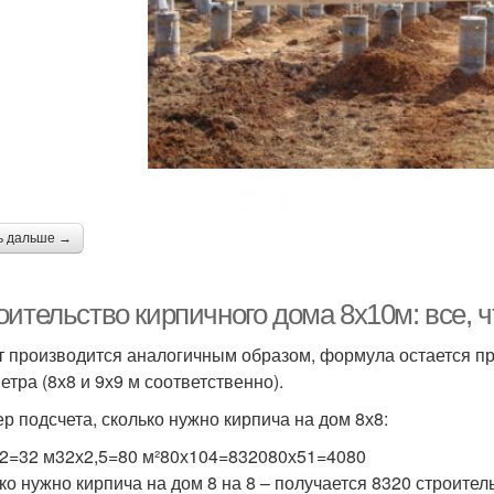
ь дальше →
ительство кирпичного дома 8х10м: все, ч
т производится аналогичным образом, формула остается пр
етра (8х8 и 9х9 м соответственно).
р подсчета, сколько нужно кирпича на дом 8х8:
х2=32 м32х2,5=80 м²80х104=832080х51=4080
ко нужно кирпича на дом 8 на 8 – получается 8320 строител