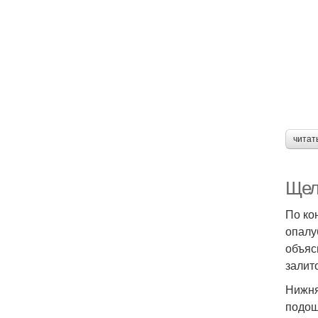
читат
Щел
По ко
опалу
объяс
залит
Нижня
подош