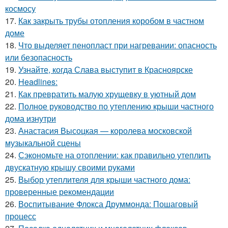
космосу
17.
Как закрыть трубы отопления коробом в частном
доме
18.
Что выделяет пенопласт при нагревании: опасность
или безопасность
19.
Узнайте, когда Слава выступит в Красноярске
20.
Headlines:
21.
Как превратить малую хрущевку в уютный дом
22.
Полное руководство по утеплению крыши частного
дома изнутри
23.
Анастасия Высоцкая — королева московской
музыкальной сцены
24.
Сэкономьте на отоплении: как правильно утеплить
двускатную крышу своими руками
25.
Выбор утеплителя для крыши частного дома:
проверенные рекомендации
26.
Воспитывание Флокса Друммонда: Пошаговый
процесс