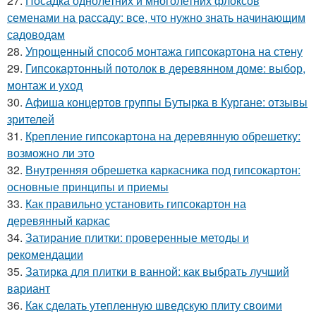
27.
Посадка однолетних и многолетних флоксов
семенами на рассаду: все, что нужно знать начинающим
садоводам
28.
Упрощенный способ монтажа гипсокартона на стену
29.
Гипсокартонный потолок в деревянном доме: выбор,
монтаж и уход
30.
Афиша концертов группы Бутырка в Кургане: отзывы
зрителей
31.
Крепление гипсокартона на деревянную обрешетку:
возможно ли это
32.
Внутренняя обрешетка каркасника под гипсокартон:
основные принципы и приемы
33.
Как правильно установить гипсокартон на
деревянный каркас
34.
Затирание плитки: проверенные методы и
рекомендации
35.
Затирка для плитки в ванной: как выбрать лучший
вариант
36.
Как сделать утепленную шведскую плиту своими