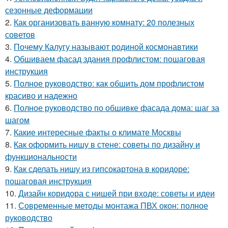
сезонные деформации
2.
Как организовать ванную комнату: 20 полезных
советов
3.
Почему Калугу называют родиной космонавтики
4.
Обшиваем фасад здания профлистом: пошаговая
инструкция
5.
Полное руководство: как обшить дом профлистом
красиво и надежно
6.
Полное руководство по обшивке фасада дома: шаг за
шагом
7.
Какие интересные факты о климате Москвы
8.
Как оформить нишу в стене: советы по дизайну и
функциональности
9.
Как сделать нишу из гипсокартона в коридоре:
пошаговая инструкция
10.
Дизайн коридора с нишей при входе: советы и идеи
11.
Современные методы монтажа ПВХ окон: полное
руководство