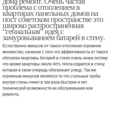
дома ремонт. Очень частая
проблема с отоплением в
квартирах панельных домов на
пост советском пространстве это
широко распространенная
Отопления в стенах
Отопления в хрущевке
“гениальная” идея с
замуровыванием батарей в стену.
Естественно минусов от такого отопления огромное
Батареи в стене
Отопления в нише
множество, начиная с того что эффективность от такого
обогрева квартиры батарей в стене очень низка потому
что кроме квартиры около 40% тепла отдается в стену
которая в свою очередь обогревает улицу. Так же
огромным минусом является то что стальные трубы
внутри стены гниют в три раза быстрее и нет
технической возможности их обслуживания или
ремонта.