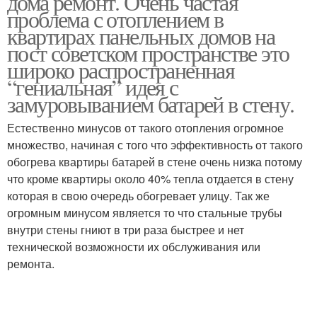
дома ремонт. Очень частая
проблема с отоплением в
квартирах панельных домов на
пост советском пространстве это
широко распространенная
Ниша для батареи
Ниши под батареей
“гениальная” идея с
замуровыванием батарей в стену.
Естественно минусов от такого отопления огромное
множество, начиная с того что эффективность от такого
обогрева квартиры батарей в стене очень низка потому
что кроме квартиры около 40% тепла отдается в стену
которая в свою очередь обогревает улицу. Так же
огромным минусом является то что стальные трубы
внутри стены гниют в три раза быстрее и нет
технической возможности их обслуживания или
ремонта.