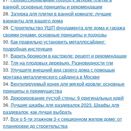
ванной: основные принципы и рекомендации
28.
Затирка для плитки в ванной комнате: лучшие
варианты для вашего дома
29.
Строительство УШП фундамента для дома и гаража
своими руками: основные принципы и подходы
30.
Как правильно установить металлосайдинг:
подробная инструкция
31.
Варить брокколи в кастрюле: рецепт и рекомендации
32.
Тля на плодовых деревьях. Разновидности тли
33.
Улучшите внешний вид своего дома с помощью
монтажа металлического сайдинга в Москве
34.
Вентилируемый конек для мягкой кровли: основные
принципы и преимущества
35.
Декорирование пустой стены: 9 оригинальных идей
36.
Лучшие шкафы для раздевалок 2023. Шкафы для
раздевалок, как лучше выбрать
37.
Все о 5-ти этажном 3-х секционном жилом доме: от
планировки до строительства