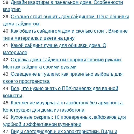
38.
Дизайн квартиры в панельном доме. Особенности
квартир
39.
Сколько стоит обшить дом сайдингом. Цена обшивки
дома сайдингом
40.
Как обшить сайдингом дом и сколько стоит. Влияние
типа материала и цвета на цену
41.
Какой сайдинг лучше для обшивки дома. О
материале
42.
Отделка дома сайдингом снаружи своими руками.
Монтаж сайдинга своими руками
43.
Освещение в туалете: как правильно выбрать для
своего пространства
44.
Все, что нужно знать о ПВХ-панелях для ванной
комнаты
45.
Крепление мауэрлата к газобетону без армопояса.
Конструкция для дома из газобетона
46.
Кухонные секреты: 10 проверенных лайфхаков для
удобной и эффективной кулинарии
47.
Виды светодиодов и их характеристики. Виды и