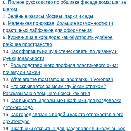
6.
Полное руководство по обшивке фасада дома: шаг за
шагом
7.
Зелёные оазисы Москвы: парки и сады
8.
Маленькая прихожая, большие возможности: 14
практичных лайфхаков для оформления
9.
Кухня-ниша в коридоре: как обустроить удобное
рабочее пространство
10.
Как оформить нишу в стене: советы по дизайну и
функциональности
11.
Роль подставочного профиля пластикового окна:
почему он важен
12.
What are the most famous landmarks in Voronezh
13.
Что скрывается за моим глубоким страхом?
Рассказываю о том, чего боюсь как огня
14.
Как выбрать идеальные шкафчики для раздевалки
детского сада
15.
Как город связан с водой и как это отражается в его
архитектуре
16.
Шкафчики открытые для раздевалок в школу: выбор