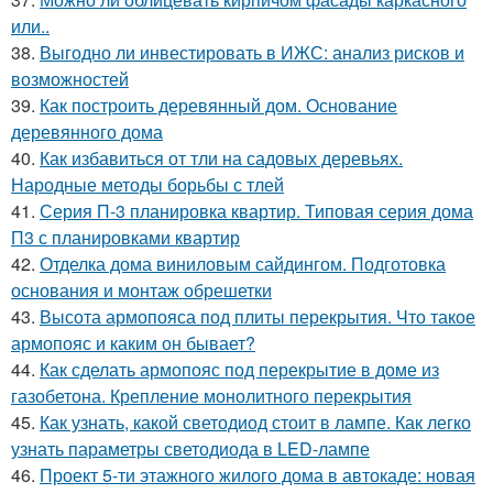
или..
38.
Выгодно ли инвестировать в ИЖС: анализ рисков и
возможностей
39.
Как построить деревянный дом. Основание
деревянного дома
40.
Как избавиться от тли на садовых деревьях.
Народные методы борьбы с тлей
41.
Серия П-3 планировка квартир. Типовая серия дома
П3 с планировками квартир
42.
Отделка дома виниловым сайдингом. Подготовка
основания и монтаж обрешетки
43.
Высота армопояса под плиты перекрытия. Что такое
армопояс и каким он бывает?
44.
Как сделать армопояс под перекрытие в доме из
газобетона. Крепление монолитного перекрытия
45.
Как узнать, какой светодиод стоит в лампе. Как легко
узнать параметры светодиода в LED-лампе
46.
Проект 5-ти этажного жилого дома в автокаде: новая