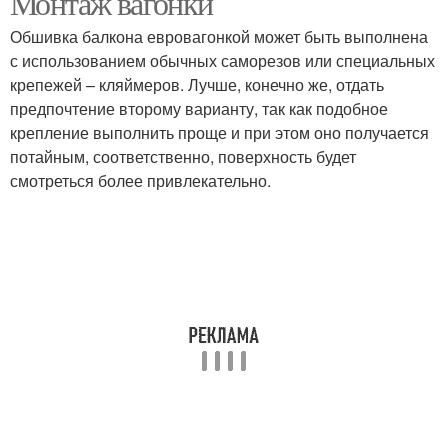
Монтаж вагонки
Обшивка балкона евровагонкой может быть выполнена
с использованием обычных саморезов или специальных
Светильник для
крепежей – кляймеров. Лучше, конечно же, отдать
Проводки на балконе
балкона
предпочтение второму варианту, так как подобное
крепление выполнить проще и при этом оно получается
потайным, соответственно, поверхность будет
смотреться более привлекательно.
Закрытый балкон
Светодиоды на балконе
Требования к балкону
Решения в освещении
Требования к
Фонари на балкон
освещению