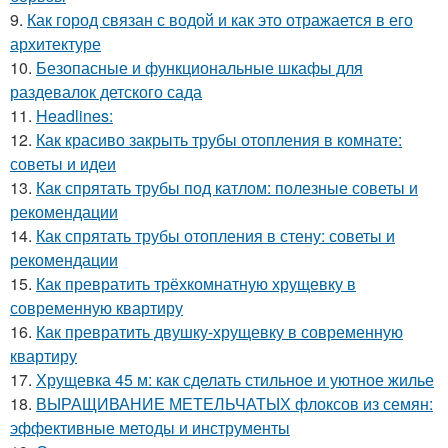
9.
Как город связан с водой и как это отражается в его
архитектуре
10.
Безопасные и функциональные шкафы для
раздевалок детского сада
11.
Headlines:
12.
Как красиво закрыть трубы отопления в комнате:
советы и идеи
13.
Как спрятать трубы под катлом: полезные советы и
рекомендации
14.
Как спрятать трубы отопления в стену: советы и
рекомендации
15.
Как превратить трёхкомнатную хрущевку в
современную квартиру
16.
Как превратить двушку-хрущевку в современную
квартиру
17.
Хрущевка 45 м: как сделать стильное и уютное жилье
18.
ВЫРАЩИВАНИЕ МЕТЕЛЬЧАТЫХ флоксов из семян:
эффективные методы и инструменты