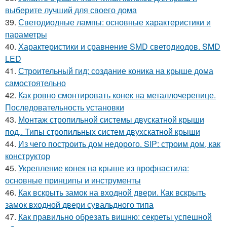
выберите лучший для своего дома
39.
Светодиодные лампы: основные характеристики и
параметры
40.
Характеристики и сравнение SMD светодиодов. SMD
LED
41.
Строительный гид: создание коника на крыше дома
самостоятельно
42.
Как ровно смонтировать конек на металлочерепице.
Последовательность установки
43.
Монтаж стропильной системы двускатной крыши
под.. Типы стропильных систем двухскатной крыши
44.
Из чего построить дом недорого. SIP: строим дом, как
конструктор
45.
Укрепление конек на крыше из профнастила:
основные принципы и инструменты
46.
Как вскрыть замок на входной двери. Как вскрыть
замок входной двери сувальдного типа
47.
Как правильно обрезать вишню: секреты успешной