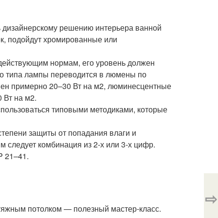
ть дизайнерскому решению интерьера ванной
ек, подойдут хромированные или
 действующим нормам, его уровень должен
го типа лампы переводится в люмены по
вен примерно 20–30 Вт на м2, люминесцентные
 Вт на м2.
спользоваться типовыми методиками, которые
степени защиты от попадания влаги и
ым следует комбинация из 2-х или 3-х цифр.
P 21–41.
⇨
атяжным потолком — полезный мастер-класс.