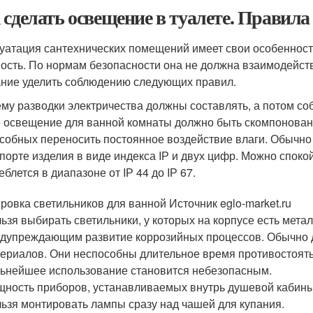
 сделать освещение в туалете. Правила
уатация сантехнических помещений имеет свои особенности
ость. По нормам безопасности она не должна взаимодейств
ние уделить соблюдению следующих правил.
му разводки электричества должны составлять, а потом со
 освещение для ванной комнаты должно быть скомпонован
собных переносить постоянное воздействие влаги. Обычно 
порте изделия в виде индекса IР и двух цифр. Можно спокой
еблется в диапазоне от IР 44 до IР 67.
ровка светильников для ванной Источник eglo-market.ru
ьзя выбирать светильники, у которых на корпусе есть мет
дупреждающим развитие коррозийных процессов. Обычно д
ериалов. Они неспособны длительное время противостоять 
ьнейшее использование становится небезопасным.
ность приборов, устанавливаемых внутрь душевой кабины,
ьзя монтировать лампы сразу над чашей для купания.