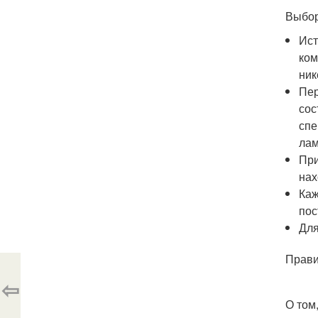
Выбор
Ист
ком
ник
Пер
сос
спе
лам
При
нах
Каж
пос
Для
Прави
⇦
О том