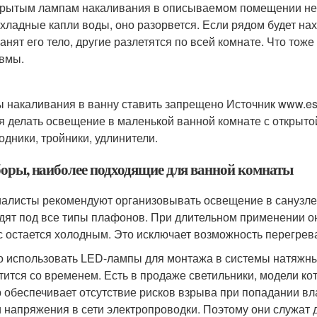
рытым лампам накаливания в описываемом помещении не м
хладные капли воды, оно разорвется. Если рядом будет нах
анят его тело, другие разлетятся по всей комнате. Что то
вмы.
 накаливания в ванну ставить запрещено Источник www.ese
я делать освещение в маленькой ванной комнате с открыто
одники, тройники, удлинители.
оры, наиболее подходящие для ванной комнаты
алисты рекомендуют организовывать освещение в санузле
дят под все типы плафонов. При длительном применении он
с остается холодным. Это исключает возможность перегрев
 использовать LED-лампы для монтажа в системы натяжных
тится со временем. Есть в продаже светильники, модели ко
 обеспечивает отсутствие рисков взрыва при попадании в
и напряжения в сети электропроводки. Поэтому они служа