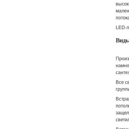
высок
мален
поток
LED-л
Виды
Произ
намно
санте
Все с
групп
Встра
потол
защел
свети