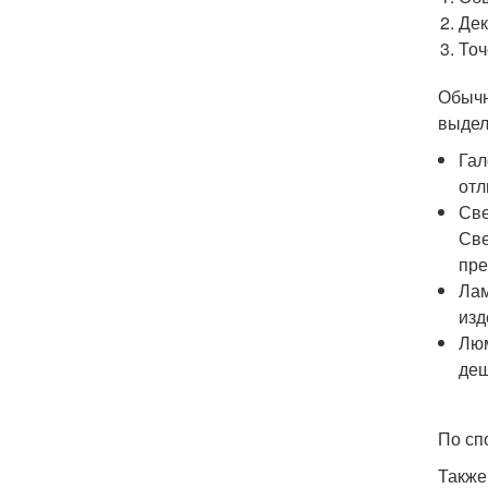
Дек
Точ
Обычн
выдел
Гал
отл
Све
Све
пре
Лам
изд
Люм
деш
По сп
Также