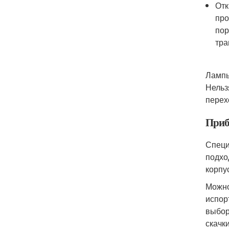
Отк
про
пор
тра
Лампы
Нельз
перех
Приб
Специ
подхо
корпу
Можно
испор
выбор
скачк