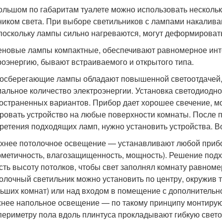
ольшом по габаритам туалете можно использовать несколь
ником света. При выборе светильников с лампами накали
 поскольку лампы сильно нагреваются, могут деформироват
еновые лампы компактные, обеспечивают равномерное инт
роэнергию, бывают встраиваемого и открытого типа.
осберегающие лампы обладают повышенной светоотдачей,
альное количество электроэнергии. Установка светодиодног
остраненных вариантов. Прибор дает хорошее свечение, мо
ровать устройство на любые поверхности комнаты. После 
ретения подходящих ламп, нужно установить устройства. 
хнее потолочное освещение — устанавливают любой приб
рметичность, влагозащищенность, мощность). Решение подх
сть высоту потолков, чтобы свет заполнял комнату равномер
олочный светильник можно установить по центру, окружив 
ьших комнат) или над входом в помещение с дополнительно
нее напольное освещение — по такому принципу монтирую
периметру пола вдоль плинтуса прокладывают гибкую свето