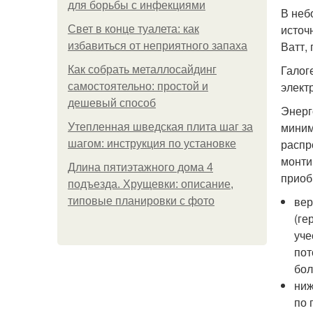
для борьбы с инфекциями
В неб
источ
Свет в конце туалета: как
Ватт,
избавиться от неприятного запаха
Галог
Как собрать металлосайдинг
элект
самостоятельно: простой и
дешевый способ
Энерг
миним
Утепленная шведская плита шаг за
распр
шагом: инструкция по установке
монти
Длина пятиэтажного дома 4
приоб
подъезда. Хрущевки: описание,
вер
типовые планировки с фото
(ге
уче
пот
бол
ниж
по 