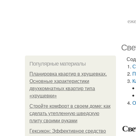
еже
Све
Сод
Популярные материалы
С
П
Планировка квартир в хрущевках.
К
Основные характеристики
двухкомнатных квартир типа
«хрущевки»
О
Стройте комфорт в своем доме: как
сделать утепленную шведскую
плиту своими руками
Све
Гексикон: Эффективное средство