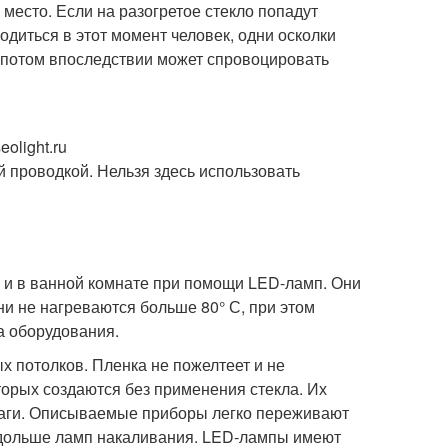
есто. Если на разогретое стекло попадут
одиться в этот момент человек, одни осколки
же потом впоследствии может спровоцировать
olight.ru
й проводкой. Нельзя здесь использовать
 и в ванной комнате при помощи LED-ламп. Они
и не нагреваются больше 80° С, при этом
а оборудования.
 потолков. Пленка не пожелтеет и не
торых создаются без применения стекла. Их
лаги. Описываемые приборы легко переживают
т дольше ламп накаливания. LED-лампы имеют