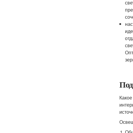
све
пре
соч
нас
иде
отд
све
Опт
зер
Под
Какое
интер
источ
Освещ
Общ