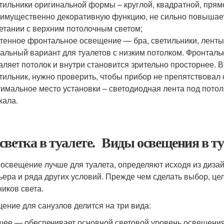
тильники оригинальной формы – круглой, квадратной, пря
имущественно декоративную функцию, не сильно повышает
етании с верхним потолочным светом;
тенное фронтальное освещение — бра, светильники, ленты
альный вариант для туалетов с низким потолком. Фронтал
аляет потолок и внутри становится зрительно просторнее.
тильник, нужно проверить, чтобы прибор не препятствова
имальное место установки – светодиодная лента под потол
кала.
светка в туалете. Виды освещения в ту
 освещение лучше для туалета, определяют исходя из дизай
ьера и ряда других условий. Прежде чем сделать выбор, ц
ников света.
ение для санузлов делится на три вида:
ее — обеспечивает основной световой уровень освещения