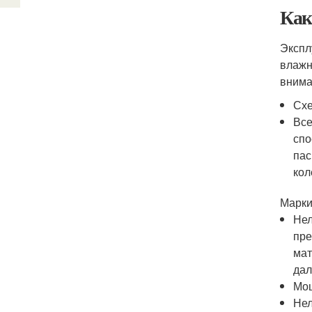
Как
Экспл
влажн
внима
Схе
Все
спо
пас
кол
Марки
Нел
пре
мат
дал
Мощ
Нел