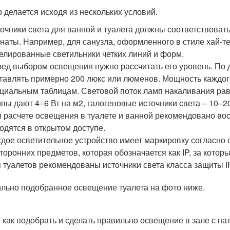
 делается исходя из нескольких условий.
очники света для ванной и туалета должны соответствова
наты. Например, для санузла, оформленного в стиле хай-т
елированные светильники четких линий и форм.
ед выбором освещения нужно рассчитать его уровень. По
тавлять примерно 200 люкс или люменов. Мощность каждо
циальным таблицам. Световой поток ламп накаливания ра
пы дают 4–6 Вт на м2, галогеновые источники света – 10–20
 расчете освещения в туалете и ванной рекомендовано во
одятся в открытом доступе.
дое осветительное устройство имеет маркировку согласно 
торонних предметов, которая обозначается как IP, за котор
 туалетов рекомендованы источники света класса защиты I
льно подобранное освещение туалета на фото ниже.
, как подобрать и сделать правильно освещение в зале с н