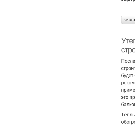
читат
Уте
стр
После
строи
будет
реком
приме
это п
балко
Тёплы
обогр