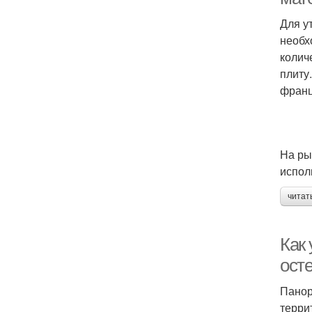
Для у
необх
колич
плиту
франц
На ры
испол
читат
Как
ост
Панор
терри