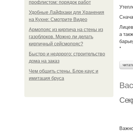
профлистом: порядок работ
Утепл
Удобные Лайфхаки для Хранения
Снача
на Кухне: Смотрите Видео
Лицев
Армопояс из кирпича на стены из
а так
газоблоков. Можно ли делать
барье
кирпичный сейсмопояс?
*
Быстро и недорого: строительство
дома на заказ
читат
Чем обшить стены. Блок-хаус и
имитация бруса
Вас
Сек
Важно