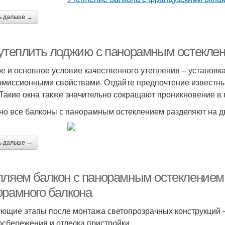
ь дальше →
 утеплить лоджию с панорамным остекле
е и основное условие качественного утепления – установк
эмиссионными свойствами. Отдайте предпочтение известным
 Такие окна также значительно сокращают проникновение в
но все балконы с панорамным остеклением разделяют на д
ь дальше →
пляем балкон с панорамным остеклением
орамного балкона
ющие этапы после монтажа светопрозрачных конструкций
осбережения и отделка пристройки.