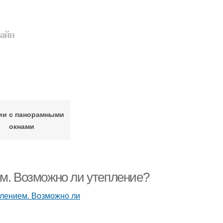
зайн
ии с панорамными
окнами
ем. Возможно ли утепление?