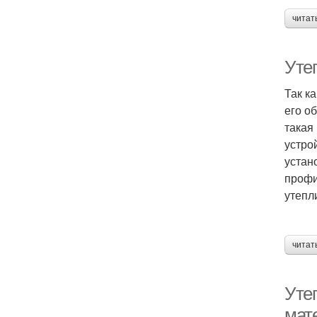
читат
Уте
Так к
его о
такая
устро
устан
профи
утепл
читат
Уте
мат