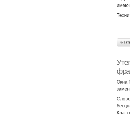
имеющ
Техни
читат
Уте
фра
Окна 
замен
Слово
бесцв
Класс