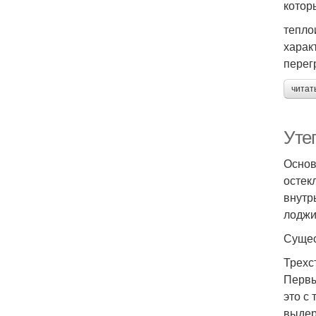
котор
тепло
харак
перег
читат
Уте
Основ
остек
внутр
лоджи
Сущес
Трехс
Первы
это с
выдер