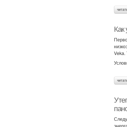
читат
Как
Перво
низко
Veka.
Услов
читат
Уте
пан
Следу
энерг