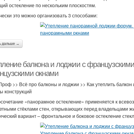
ий остекление по нескольким плоскостям.
чески это можно организовать 3 способами:
ь дальше →
пление балкона и лоджии с французскими
нцузскими окнами
Проф >> Всё про балконы и лоджии >> Как утеплить балкон
ы конструкций
сочетание «панорамное остекление» применяется к всево
етными стёклами стен, открывающих перед владельцами ж
ический вариант – фронтальное и боковое остекление стекл