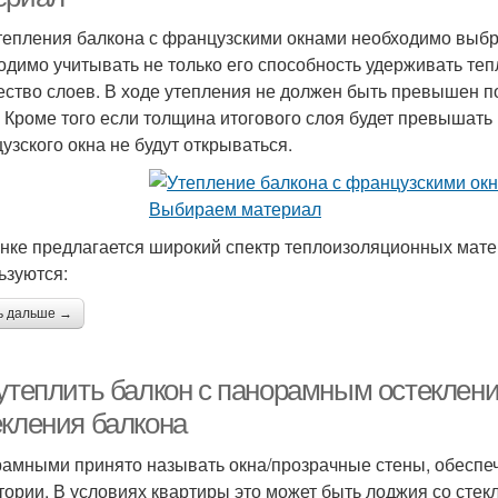
тепления балкона с французскими окнами необходимо выбр
одимо учитывать не только его способность удерживать теп
ество слоев. В ходе утепления не должен быть превышен п
. Кроме того если толщина итогового слоя будет превышат
узского окна не будут открываться.
нке предлагается широкий спектр теплоизоляционных мате
ьзуются:
ь дальше →
 утеплить балкон с панорамным остеклен
екления балкона
амными принято называть окна/прозрачные стены, обесп
тории. В условиях квартиры это может быть лоджия со стекл