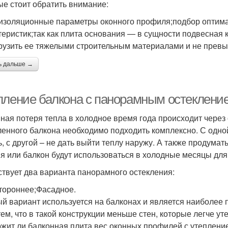
ые стоит обратить внимание:
изоляционные параметры оконного профиля;подбор оптималь
теристик;так как плита основания — в сущности подвесная 
рузить ее тяжелыми строительным материалами и не превы
ь дальше →
пление балкона с панорамным остеклени
ная потеря тепла в холодное время года происходит через 
ленного балкона необходимо подходить комплексно. С одно
ь, с другой – не дать выйти теплу наружу. А также продумат
я или балкон будут использоваться в холодные месяцы для
твует два варианта панорамного остекления:
тороннее;Фасадное.
й вариант используется на балконах и является наиболее
 тем, что в такой конструкции меньше стен, которые легче у
жит ли балконная плита вес оконных профилей с утеплени