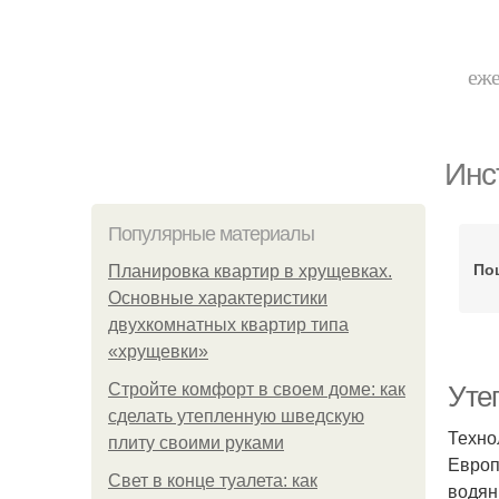
еже
Инс
Популярные материалы
По
Планировка квартир в хрущевках.
Основные характеристики
двухкомнатных квартир типа
«хрущевки»
Стройте комфорт в своем доме: как
Уте
сделать утепленную шведскую
Техно
плиту своими руками
Европ
Свет в конце туалета: как
водян