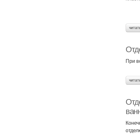
читат
Отд
При в
читат
Отд
ван
Конеч
отдел