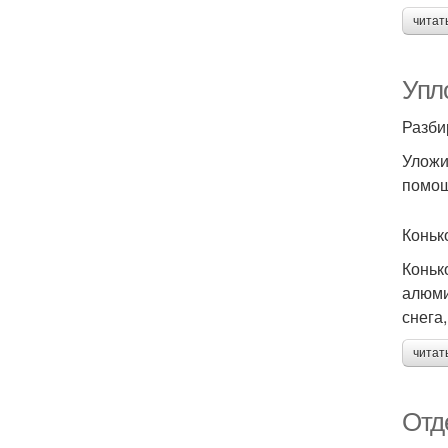
читат
Упл
Разби
Уложи
помощ
Коньк
Коньк
алюми
снега
читат
Отд