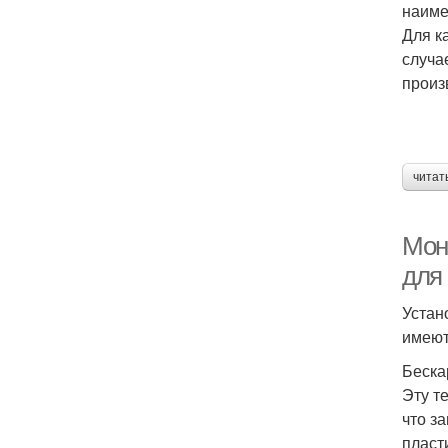
наиме
Для к
случа
произ
читат
Мон
для
Устан
имеют
Беска
Эту т
что з
пласт