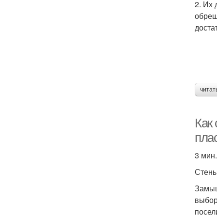
2. Их
обреш
доста
читат
Как
пла
3 мин.
Стен
Замыш
выбор
посел