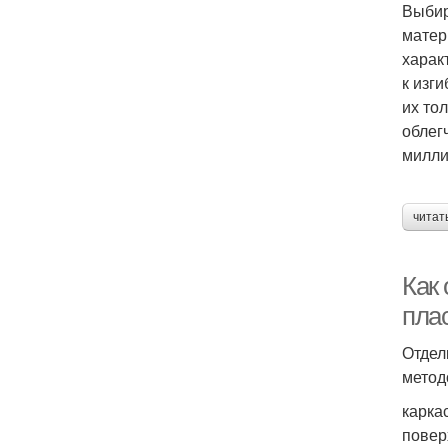
Выбир
матер
харак
к изг
их то
облег
милли
читат
Как
пла
Отдел
метод
карка
повер