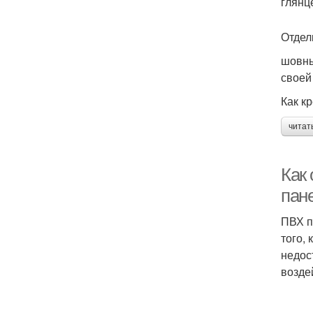
глянц
Отдел
шовны
своей
Как к
читат
Как
пан
ПВХ п
того,
недос
возде