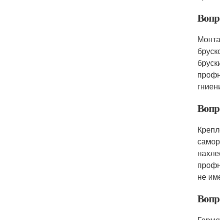
Вопр
Монта
бруск
бруск
профн
гниен
Вопр
Крепл
самор
нахле
профн
не им
Вопр
Герме