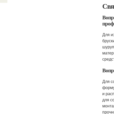
Свя
Вопр
проф
Для и
бруск
шуруп
матер
средс
Вопр
Для с
форму
и рас
для с
монта
прочн