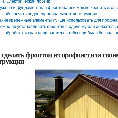
4. Электрический лобзик
ужен ли фундамент для фронтона или можно крепить его н
ак обеспечить водонепроницаемость конструкции
акие крепежные элементы лучше использовать для профна
ожно ли устанавливать фронтон в одиночку или обязатель
ак обработать края профнастила, чтобы они были безопас
 сделать фронтон из профнастила сво
трукция