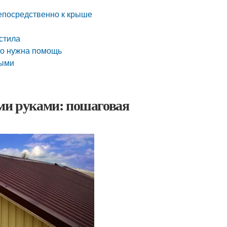
епосредственно к крыше
стила
но нужна помощь
ными
ими руками: пошаговая