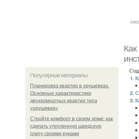
еже
Как
инс
Сод
Популярные материалы
К
Планировка квартир в хрущевках.
С
Основные характеристики
К
двухкомнатных квартир типа
«хрущевки»
Стройте комфорт в своем доме: как
сделать утепленную шведскую
плиту своими руками