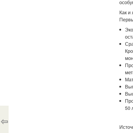
особу
Как и
Первы
Эко
ост
Сра
Кро
мон
Про
мет
Мат
Вып
Выс
Про
50 
⇦
Источ