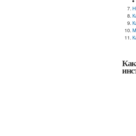
Н
К
К
М
К
Как
инс