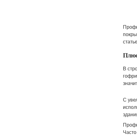
Профн
покры
статье
Плюс
В стр
гофри
значи
С уве
испол
здани
Профн
Часто