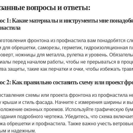
занные вопросы и ответы:
ос 1: Какие материалы и инструменты мне понадобя
настила
зготовления фронтона из профнастила вам понадобятся с
и для обрешетки, саморезы, герметик, гидроизоляционная пл
оверт, ножницы для металла, рулетка и уровень. Обязательн
иалы перед началом работы, чтобы не прерываться в проце
тва защиты, такие как перчатки и очки, чтобы избежать трав
ос 2: Как правильно составить схему или проект ф
оставления схемы или проекта фронтона из профнастила н
 крыши и стиль фасада. Начните с измерения ширины и вы
положение оконных проемов. Используйте графическую бум
оздания подробного чертежа. Убедитесь, что схема включает
жа обрешетки и профнастила. Также важно учесть ветровые
ым и надежным.