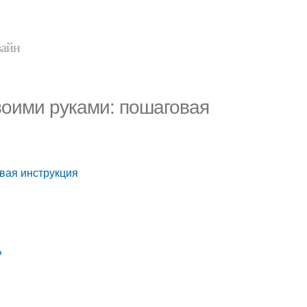
зайн
воими руками: пошаговая
вая инструкция
?