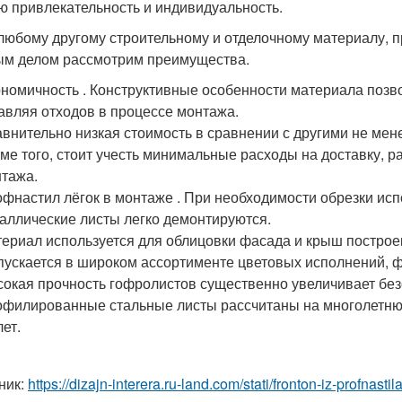
ю привлекательность и индивидуальность.
 любому другому строительному и отделочному материалу,
м делом рассмотрим преимущества.
номичность . Конструктивные особенности материала позво
авляя отходов в процессе монтажа.
внительно низкая стоимость в сравнении с другими не ме
ме того, стоит учесть минимальные расходы на доставку, р
тажа.
фнастил лёгок в монтаже . При необходимости обрезки исп
аллические листы легко демонтируются.
ериал используется для облицовки фасада и крыш построек
ускается в широком ассортименте цветовых исполнений, 
окая прочность гофролистов существенно увеличивает безо
филированные стальные листы рассчитаны на многолетнюю 
лет.
ник:
https://dizajn-interera.ru-land.com/stati/fronton-iz-profnasti