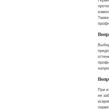
проте
измен
Также
профн
Вопр
Выбор
предп
оттен
профн
напри
Вопр
При и
не за
искри
герме