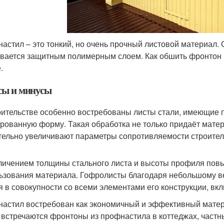
астил – это тонкий, но очень прочный листовой материал. 
вается защитным полимерным слоем. Как обшить фронтон 
.
ы и минусы
оительстве особенно востребованы листы стали, имеющие
рованную форму. Такая обработка не только придаёт мате
тельно увеличивают параметры сопротивляемости строитель
личением толщины стального листа и высоты профиля повы
ьзования материала. Гофролисты благодаря небольшому ве
я в совокупности со всеми элементами его конструкции, вк
астил востребован как экономичный и эффективный материа
 встречаются фронтоны из профнастила в коттеджах, частн