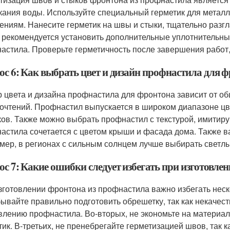
кания воды. Используйте специальный герметик для металл
ениям. Нанесите герметик на швы и стыки, тщательно разгл
 рекомендуется установить дополнительные уплотнительны
астила. Проверьте герметичность после завершения работ, 
ос 6: Как выбрать цвет и дизайн профнастила для 
 цвета и дизайна профнастила для фронтона зависит от о
очтений. Профнастил выпускается в широком диапазоне цвет
ков. Также можно выбрать профнастил с текстурой, имитиру
астила сочетается с цветом крыши и фасада дома. Также в
мер, в регионах с сильным солнцем лучше выбирать светлы
ос 7: Какие ошибки следует избегать при изготовле
зготовлении фронтона из профнастила важно избегать нес
бывайте правильно подготовить обрешетку, так как некачес
влению профнастила. Во-вторых, не экономьте на материал
тик. В-третьих, не пренебрегайте герметизацией швов, так 