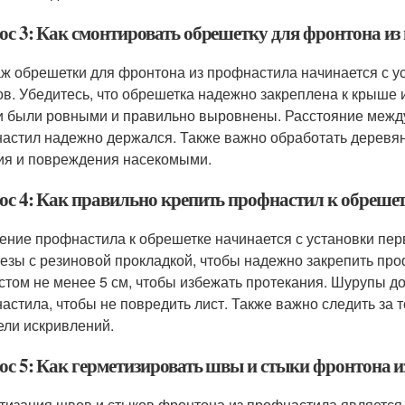
ос 3: Как смонтировать обрешетку для фронтона из
ж обрешетки для фронтона из профнастила начинается с у
ов. Убедитесь, что обрешетка надежно закреплена к крыше 
и были ровными и правильно выровнены. Расстояние между
астил надежно держался. Также важно обработать деревян
ия и повреждения насекомыми.
ос 4: Как правильно крепить профнастил к обреше
ение профнастила к обрешетке начинается с установки перв
езы с резиновой прокладкой, чтобы надежно закрепить про
стом не менее 5 см, чтобы избежать протекания. Шурупы д
астила, чтобы не повредить лист. Также важно следить за
ели искривлений.
ос 5: Как герметизировать швы и стыки фронтона 
тизация швов и стыков фронтона из профнастила являетс