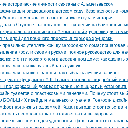
кие исторические личности связаны с Альметьевском
афчики для раздевалок в детском саду: безопасность и к
обенности московского метро: архитектура и история
дюля в Ступине: расписание выступлений на ближайшие 
нкциональная планировка 2-комнатной хрущевки для семьи 
п-10 идей для рабочего проекта интерьера хрущевки
к правильно утеплять крышу загородного дома: пошаговая 
епление кровли своими руками: полное руководство для н
делка стен гипсокартоном в деревянном доме: как сделать 
тирка для плитки: как выбрать лучшую
тирка для плитки в ванной: как выбрать лучший вариант
к сделать фундамент УШП самостоятельно: подробный инс
П под каркасный дом: как правильно выбрать и установить
зайн туалетов с пластиковыми панелями. Почему стоит выб
0 БОЛЬШИХ идей для маленького туалета. Тонкости дизайн
мфортная жизнь под землёй. Какая выгода строительства 
асность пенопласта: как он влияет на наше здоровье
 полезных советов для удобного и эффективного использов
к обложить кирпичом деревянный дом. Преимущества каме