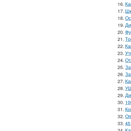
16.
Ка
17.
Шк
18.
Ос
19.
Ди
20.
Фу
21.
То
22.
Ка
23.
Ут
24.
От
25.
За
26.
За
27.
Ка
28.
УШ
29.
Ди
30.
10
31.
Ко
32.
Оп
33.
45
34.
Ка