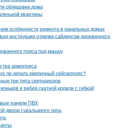
ля облицовки дома
аленькой квартиры
 чем особенности ремонта в панельных домах
вая инструкция отделки сайдингом деревянного
рованного пояса под крышу
йства армопояса
жно ли делать кирпичный сейсмопояс?
вные три типа светодиодов
оньков и ребер скатной кровли с гибкой
ковые панели ПВХ
ной двери сувальдного типа
ета
ианты