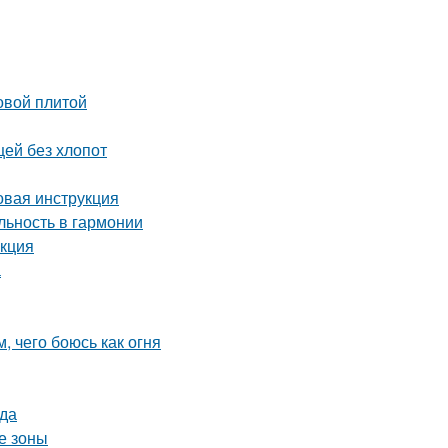
овой плитой
щей без хлопот
вая инструкция
ьность в гармонии
укция
а
, чего боюсь как огня
ада
е зоны