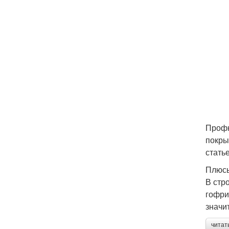
Профн
покры
статье
Плюсы
В стр
гофри
значи
читат