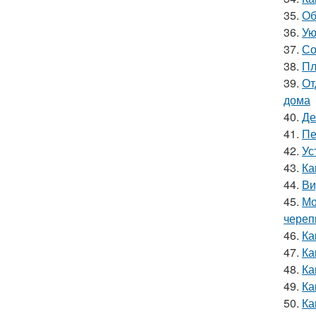
35.
Об
36.
Ую
37.
Со
38.
Пл
39.
От
дома
40.
Де
41.
Пе
42.
Ус
43.
Ка
44.
Ви
45.
Мо
чере
46.
Ка
47.
Ка
48.
Ка
49.
Ка
50.
Ка