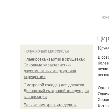
еже
Цир
Кре
Популярные материалы
В сов
Планировка квартир в хрущевках.
более
Основные характеристики
позво
двухкомнатных квартир типа
неско
«хрущевки»
Смотровой колодец для дренажа.
Орган
Дренажный смотровой колодец для
Одним
канализации
Хорош
Вот н
Если капает кран, что делать.