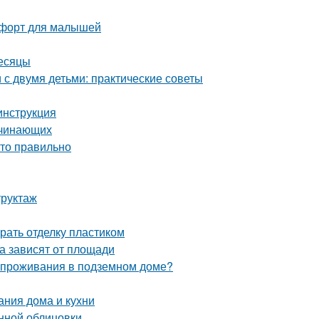
омфорт для малышей
месяцы
с двумя детьми: практические советы
инструкция
ачинающих
это правильно
труктаж
рать отделку пластиком
а зависят от площади
и проживания в подземном доме?
ания дома и кухни
нной облицовки