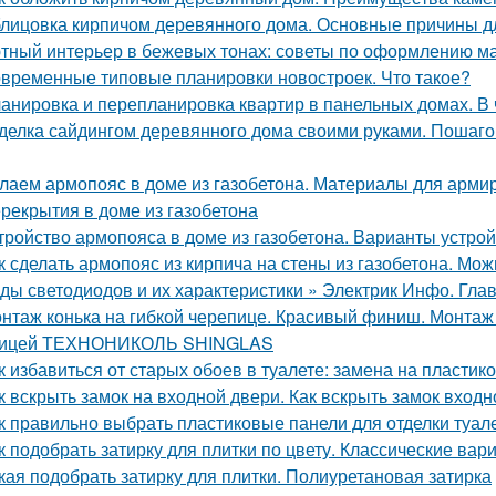
лицовка кирпичом деревянного дома. Основные причины д
тный интерьер в бежевых тонах: советы по оформлению м
временные типовые планировки новостроек. Что такое?
анировка и перепланировка квартир в панельных домах. В
делка сайдингом деревянного дома своими руками. Пошаго
лаем армопояс в доме из газобетона. Материалы для арми
рекрытия в доме из газобетона
тройство армопояса в доме из газобетона. Варианты устро
к сделать армопояс из кирпича на стены из газобетона. Мо
ды светодиодов и их характеристики » Электрик Инфо. Гла
нтаж конька на гибкой черепице. Красивый финиш. Монтаж к
пицей ТЕХНОНИКОЛЬ SHINGLAS
к избавиться от старых обоев в туалете: замена на пласти
к вскрыть замок на входной двери. Как вскрыть замок вход
к правильно выбрать пластиковые панели для отделки туал
к подобрать затирку для плитки по цвету. Классические вар
кая подобрать затирку для плитки. Полиуретановая затирка