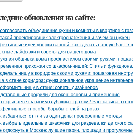
ледние обновления на сайте:
 согласовать объединение кухни и комнаты в квартире с газ
 такой проектировщик электроснабжения и зачем он нужен
ективные идеи уборки ванной: как сделать ванную блестя
ссные лайфхаки и советы для вашего дома
ужная обшивка дома профнастилом своими руками: пошаго
ременная прихожая со шкафом-нишей: Стиль и функционал
 сделать нишу в коридоре своими руками: пошаговая инстр
а в стене коридора: функциональное украшение интерьер
 оформить нишу в стене: советы дизайнеров
дставочные профили для окон: основы и применение
о скрывается за моим глубоким страхом? Рассказываю о том
фективные способы борьбы с тлей на розах
к избавиться от тли за один день: проверенные методы
к выбрать идеальные шкафчики для раздевалки детского с
е отдохнуть в Москве: лучшие парки, площади и прогулочны