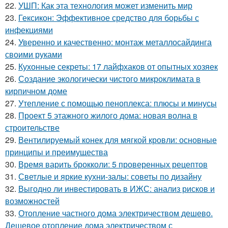
22.
УШП: Как эта технология может изменить мир
23.
Гексикон: Эффективное средство для борьбы с
инфекциями
24.
Уверенно и качественно: монтаж металлосайдинга
своими руками
25.
Кухонные секреты: 17 лайфхаков от опытных хозяек
26.
Создание экологически чистого микроклимата в
кирпичном доме
27.
Утепление с помощью пеноплекса: плюсы и минусы
28.
Проект 5 этажного жилого дома: новая волна в
строительстве
29.
Вентилируемый конек для мягкой кровли: основные
принципы и преимущества
30.
Время варить брокколи: 5 проверенных рецептов
31.
Светлые и яркие кухни-залы: советы по дизайну
32.
Выгодно ли инвестировать в ИЖС: анализ рисков и
возможностей
33.
Отопление частного дома электричеством дешево.
Дешевое отопление дома электричеством с