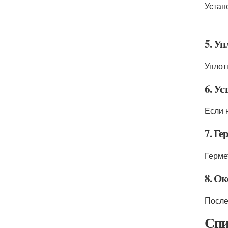
Устан
5. У
Уплот
6. У
Если 
7. Г
Герме
8. О
После
Спи