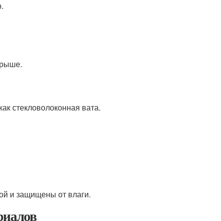
.
крыше.
как стекловолоконная вата.
ой и защищены от влаги.
риалов