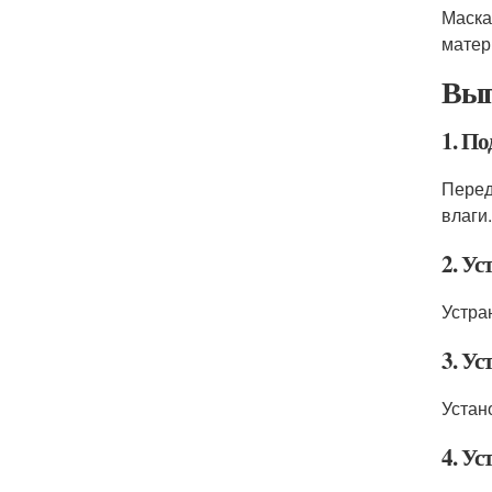
Маска
матер
Вып
1. П
Перед
влаги.
2. Ус
Устра
3. У
Устан
4. Ус