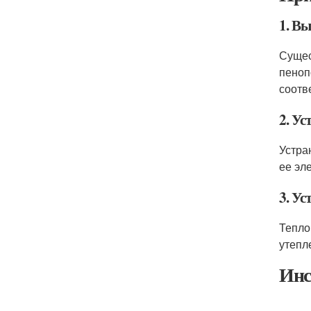
1. В
Сущес
пеноп
соотв
2. Ус
Устра
ее эл
3. Ус
Тепло
утепл
Инс