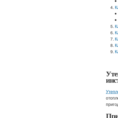
К
К
К
К
К
К
Уте
инс
Утепл
отопл
приго
При