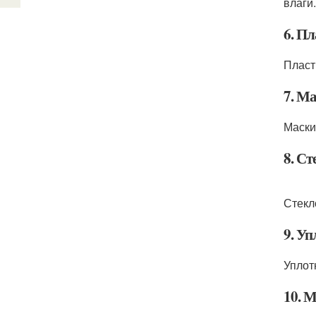
влаги.
6. П
Пласт
7. М
Маски
8. С
Стекл
9. У
Уплот
10. 