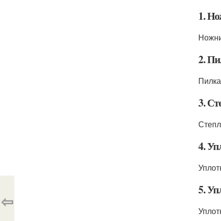
1. Н
Ножни
2. П
Пилка
3. Ст
Степл
4. У
Уплот
5. У
⇦
Уплот