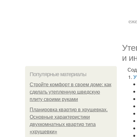
еже
Уте
и и
Сод
Популярные материалы
У
Стройте комфорт в своем доме: как
сделать утепленную шведскую
плиту своими руками
Планировка квартир в хрущевках.
Основные характеристики
двухкомнатных квартир типа
«хрущевки»