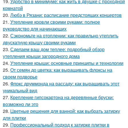
19.
Удобство в минимуме: как жить в двушке с проходной
комнатой
20.
Любэ в Рязани: расписание предстоящих концертов
21.
Утепление кровли своими руками: полное
руководство для начинающих
22.
Сэкономьте на отоплении: как правильно утеплить
двускатную крышу своими руками
23.
Сделаем ваш дом теплее: подробный обзор
утепления крыши загородного дома
24.
Утепление крыши: основные принципы и технологии
25.
От семян до цветка: как выращивать флоксы на
своем подворье
26.
Флокс друммонда на рассаду: как выращивать этот
уникальный вид
27.
Крепление гипсокартона на деревянные бруски:
возможно ли это
28.
Цветные решения для ванной: как выбрать затирку
для плитки
29.
Профессиональный подход к затирке плитки в