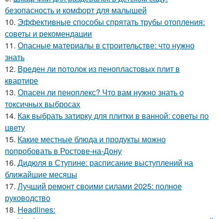
безопасность и комфорт для малышей
10.
Эффективные способы спрятать трубы отопления:
советы и рекомендации
11.
Опасные материалы в строительстве: что нужно
знать
12.
Вреден ли потолок из пенопластовых плит в
квартире
13.
Опасен ли пеноплекс? Что вам нужно знать о
токсичных выбросах
14.
Как выбрать затирку для плитки в ванной: советы по
цвету
15.
Какие местные блюда и продукты можно
попробовать в Ростове-на-Дону
16.
Дидюля в Ступине: расписание выступлений на
ближайшие месяцы
17.
Лучший ремонт своими силами 2025: полное
руководство
18.
Headlines: