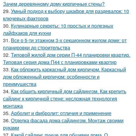
Зачем деревянному дому кирпичные стены?
29.
Умный подход к выбору шкафов для раздевалок: 10
ключевых факторов
30.
Кулинарные секреты: 10 простых и полезных
лайфхаков для кухни
31.
Все о 5-ти этажном 3-х секционном жилом доме: от
планировки до строительства
32.
Типовой жилой дом серии П-44 планировки квартир.
Типовая серия дома П44 с планировками квартир
33.
Как обложить каркасный дом кирпичом. Каркасный
дом обложенный кирпичом: особенности и
преимущества
34.
Как обшить кирпичный дом сайдингом. Как крепить
сайдинг к кирпичной стене: несложная технология
монтажа
35.
Арболит и фибролит: отличия и применение
36.
Отделка фасада дома сайдингом. Монтаж своими
руками
37.
Какой сайдинг лучше для обшивки дома. О