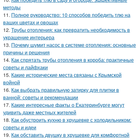
методы
11.
Полное руководство: 10 способов победить тлю на
ваших цветах и овощах
12.
Трубы отопления: как превратить необходимость в
украшение интерьера
13.
Почему шумит насос в системе отопления: основные
причины и решения
14.
Как спрятать трубы отопления в короба: практичные
советы и лайфхаки
15.
Какие исторические места связаны с Крымской
войной
16.
Как выбрать правильную затирку для плитки в
ванной: советы и рекомендации
17.
Какие интересные факты о Екатеринбурге могут
удивить даже местных жителей
18.
Как обустроить кухню в хрущевке с холодильником:
советы и идеи
19.
Как обставить двушку в хрущевке для комфортной