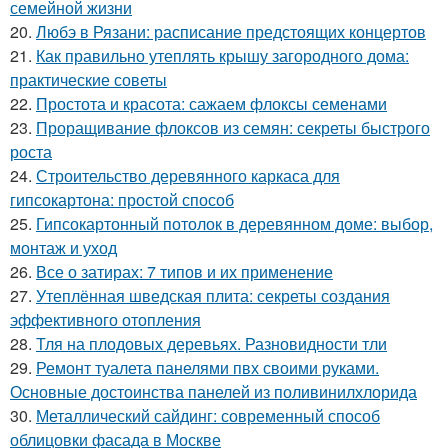
семейной жизни
20.
Любэ в Рязани: расписание предстоящих концертов
21.
Как правильно утеплять крышу загородного дома:
практические советы
22.
Простота и красота: сажаем флоксы семенами
23.
Проращивание флоксов из семян: секреты быстрого
роста
24.
Строительство деревянного каркаса для
гипсокартона: простой способ
25.
Гипсокартонный потолок в деревянном доме: выбор,
монтаж и уход
26.
Все о затирах: 7 типов и их применение
27.
Утеплённая шведская плита: секреты создания
эффективного отопления
28.
Тля на плодовых деревьях. Разновидности тли
29.
Ремонт туалета панелями пвх своими руками.
Основные достоинства панелей из поливинилхлорида
30.
Металлический сайдинг: современный способ
облицовки фасада в Москве