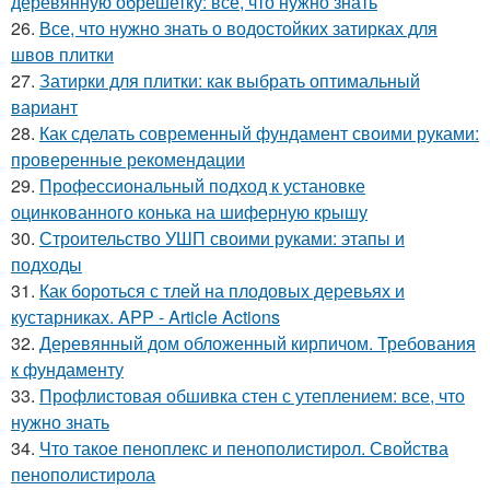
деревянную обрешетку: все, что нужно знать
26.
Все, что нужно знать о водостойких затирках для
швов плитки
27.
Затирки для плитки: как выбрать оптимальный
вариант
28.
Как сделать современный фундамент своими руками:
проверенные рекомендации
29.
Профессиональный подход к установке
оцинкованного конька на шиферную крышу
30.
Строительство УШП своими руками: этапы и
подходы
31.
Как бороться с тлей на плодовых деревьях и
кустарниках. APP - Article Actions
32.
Деревянный дом обложенный кирпичом. Требования
к фундаменту
33.
Профлистовая обшивка стен с утеплением: все, что
нужно знать
34.
Что такое пеноплекс и пенополистирол. Свойства
пенополистирола