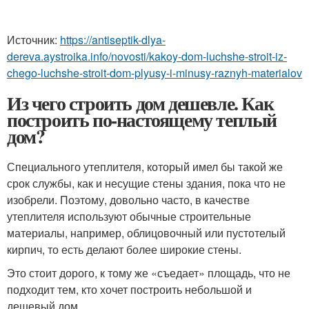
Источник:
https://antiseptik-dlya-
dereva.aystroika.info/novosti/kakoy-dom-luchshe-stroit-iz-
chego-luchshe-stroit-dom-plyusy-i-minusy-raznyh-materialov
Из чего строить дом дешевле. Как
построить по-настоящему теплый
дом?
Специального утеплителя, который имел бы такой же
срок службы, как и несущие стены здания, пока что не
изобрели. Поэтому, довольно часто, в качестве
утеплителя используют обычные строительные
материалы, например, облицовочный или пустотелый
кирпич, то есть делают более широкие стены.
Это стоит дорого, к тому же «съедает» площадь, что не
подходит тем, кто хочет построить небольшой и
дешевый дом.